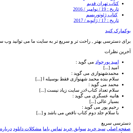
کتاب تهران قدیم
تاریخ : 19 / نوامبر / 2016
کتاب ژئوتوریسم
تاریخ : 17 / ژانویه / 2017
بوکمارک کنید
برای دسترسی بهتر , راحت تر و سریع تر به سایت ما می توانید وب سای
آخرین نظرات
امید پورجواد
می گوید :
امید [...]
محمدشهنوازی
می گوید :
سلام بنده محمد شهنوازی فقط بوسیله ا [...]
محمد
می گوید :
سلام تعداد کتاب۶در سایت زیاد نیست [...]
هانیه عسگری
می گوید :
بسیار عالی [...]
رحیم پور
می گوید :
با سلام جلد دوم کتاب ناقص می باشد و [...]
دسترسی سریع
صفحه اصلی
سبد خرید
سوابق خرید
تماس باما
مشکلات دانلود
درباره 