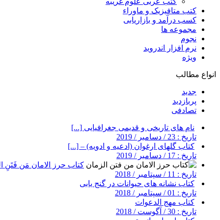
کتب عربی علوم غریبه
کتب متافیزیک و ماوراء
کسب درآمد و بازاریابی
مجموعه ها
نجوم
نرم افزار اندروید
ویژه
انواع مطالب
جدید
پربازدید
تصادفی
نام های تاریخی و قدیمی جغرافیایی [...]
تاریخ : 23 / دسامبر / 2019
کتاب گلهای ارغوان (ادعیه و ادویه) – [...]
تاریخ : 17 / دسامبر / 2019
کتاب حرز الامان مَن فَتَنِ ال
تاریخ : 11 / سپتامبر / 2018
کتاب نشانه های حیوانات در گنج یابی
تاریخ : 01 / سپتامبر / 2018
کتاب مهج الدعوات
تاریخ : 30 / آگوست / 2018