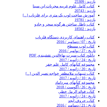
بازدید : 25309
کتاب کامل علوم غریبه مجربات ابن سینا
بازدید : 20743
آموزش ساخت لوپ یک متری برای فلزیاب [...]
بازدید : 19781
کتاب باطل ساختن هرگونه سحر و جادو
بازدید : 18502
کتاب راهنمای کاربردی دستگاه فلزیاب
تاریخ : 07 / دسامبر / 2016
کتاب لوپ مسطح
تاریخ : 27 / نوامبر / 2016
دانلود کتاب سیرت بهاءالدین نقشبندی PDF
تاریخ : 24 / ژانویه / 2017
مجموعه کتابهای کامل علم جفر
تاریخ : 20 / ژانویه / 2017
کتاب تنبیهات ملامظفر خواجه نصیر الدین [...]
تاریخ : 10 / ژانویه / 2017
مجموعه کتابهای میرداماد
تاریخ : 26 / آگوست / 2018
کتاب فوائد الرمل خطی
تاریخ : 24 / ژانویه / 2017
کتاب حروف ابجد
تاریخ : 21 / دسامبر / 2016