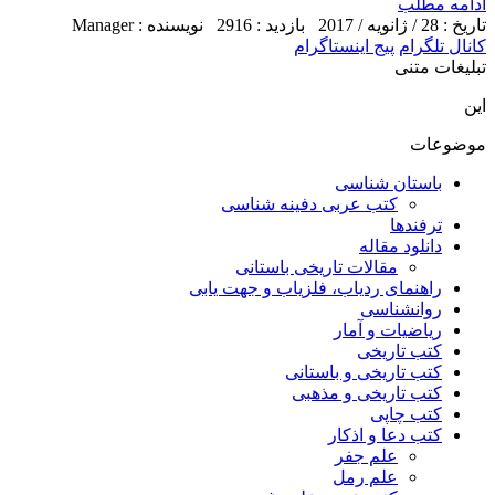
ادامه مطلب
تاریخ : 28 / ژانویه / 2017
بازدید : 2916
نویسنده : Manager
کانال تلگرام
پیج اینستاگرام
تبلیغات متنی
این
موضوعات
باستان شناسی
کتب عربی دفینه شناسی
ترفندها
دانلود مقاله
مقالات تاریخی باستانی
راهنمای ردیاب، فلزیاب و جهت یابی
روانشناسی
ریاضیات و آمار
کتب تاریخی
کتب تاریخی و باستانی
کتب تاریخی و مذهبی
کتب چاپی
کتب دعا و اذکار
علم جفر
علم رمل