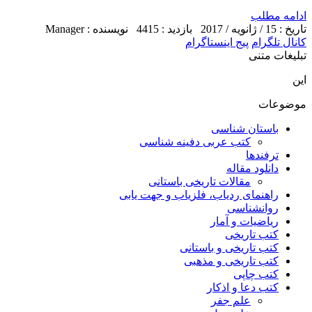
ادامه مطلب
تاریخ : 15 / ژانویه / 2017
بازدید : 4415
نویسنده : Manager
کانال تلگرام
پیج اینستاگرام
تبلیغات متنی
این
موضوعات
باستان شناسی
کتب عربی دفینه شناسی
ترفندها
دانلود مقاله
مقالات تاریخی باستانی
راهنمای ردیاب، فلزیاب و جهت یابی
روانشناسی
ریاضیات و آمار
کتب تاریخی
کتب تاریخی و باستانی
کتب تاریخی و مذهبی
کتب چاپی
کتب دعا و اذکار
علم جفر