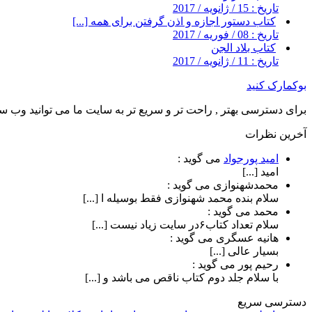
تاریخ : 15 / ژانویه / 2017
کتاب دستور اجازه و اذن گرفتن برای همه [...]
تاریخ : 08 / فوریه / 2017
کتاب بلاد الجن
تاریخ : 11 / ژانویه / 2017
بوکمارک کنید
برای دسترسی بهتر , راحت تر و سریع تر به سایت ما می توانید وب سای
آخرین نظرات
امید پورجواد
می گوید :
امید [...]
محمدشهنوازی
می گوید :
سلام بنده محمد شهنوازی فقط بوسیله ا [...]
محمد
می گوید :
سلام تعداد کتاب۶در سایت زیاد نیست [...]
هانیه عسگری
می گوید :
بسیار عالی [...]
رحیم پور
می گوید :
با سلام جلد دوم کتاب ناقص می باشد و [...]
دسترسی سریع