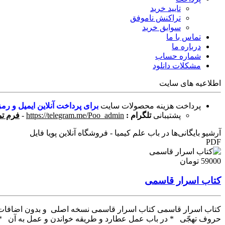
تایید خرید
تراکنش ناموفق
سوابق خرید
تماس با ما
درباره ما
شماره حساب
مشکلات دانلود
اطلاعیه های سایت
پرداخت هزینه محصولات سایت
برای پرداخت آنلاین ایمیل و رمز
پشتیبانی
تلگرام :
https://telegram.me/Poo_admin
-
فرم تم
آرشیو بایگانی‌ها در باب علم کیمیا - فروشگاه آنلاین پویا فایل
PDF
59000 تومان
کتاب اسرار قاسمی
کتاب اسرار قاسمی کتاب اسرار قاسمی نسخه اصلی و بدون اضافات در 
حروف تهجّی * در باب عمل عطارد و طریقه خواندن و عمل به آن * اگر خواهی طیران 