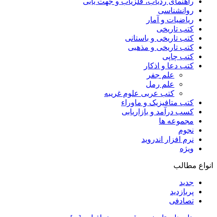
راهنمای ردیاب، فلزیاب و جهت یابی
روانشناسی
ریاضیات و آمار
کتب تاریخی
کتب تاریخی و باستانی
کتب تاریخی و مذهبی
کتب چاپی
کتب دعا و اذکار
علم جفر
علم رمل
کتب عربی علوم غریبه
کتب متافیزیک و ماوراء
کسب درآمد و بازاریابی
مجموعه ها
نجوم
نرم افزار اندروید
ویژه
انواع مطالب
جدید
پربازدید
تصادفی