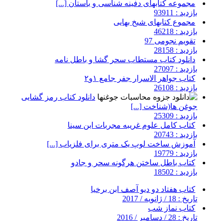
مجموعه کتابهای دفینه شناسی و باستان [...]
بازدید : 93911
مجموع کتابهای شیخ بهایی
بازدید : 46218
تقویم نجومی 97
بازدید : 28158
دانلود کتاب مستطاب سحر گشا و باطل نامه
بازدید : 27097
کتاب جواهر الاسرار جفر جامع ۱و۲
بازدید : 26108
دانلود کتاب رمز گشایی
جوغن ها(شناخت [...]
بازدید : 25309
کتاب کامل علوم غریبه مجربات ابن سینا
بازدید : 20743
آموزش ساخت لوپ یک متری برای فلزیاب [...]
بازدید : 19779
کتاب باطل ساختن هرگونه سحر و جادو
بازدید : 18502
کتاب هفتاد دو دیو آصف ابن برخیا
تاریخ : 18 / ژانویه / 2017
کتاب نماز شب
تاریخ : 28 / دسامبر / 2016