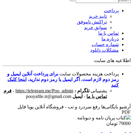
پرداخت
تایید خرید
تراکنش ناموفق
سوابق خرید
تماس با ما
درباره ما
شماره حساب
مشکلات دانلود
اطلاعیه های سایت
پرداخت هزینه محصولات سایت
برای پرداخت آنلاین ایمیل و
رمز دوم لازم است. اگر ایمیل یا رمز دوم ندارید،
اینجا کلیک
کنید
پشتیبانی
تلگرام :
https://telegram.me/Poo_admin
-
فرم
تماس با ما
-
ایمیل
pooyafile.ir@gmail.com
آرشیو بایگانی‌ها رفع سردرد و تب - فروشگاه آنلاین پویا فایل
PDF
79000 تومان