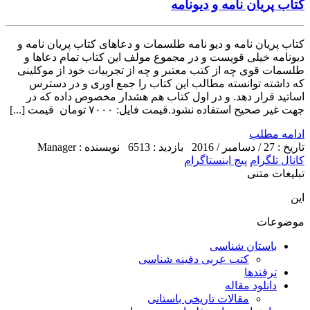
کتاب پریان نامه و دیونامه
کتاب پریان نامه و دیو نامه طلسمات و دعاهای کتاب پریان نامه و
دیونامه خیلی قویست و در مجموع مولف این کتاب تمام دعاها و
طلسمات قوی چه از کتب معتبر و چه از تجربیات خود از موکلینی
که داشته توانسته مطالب این کتاب را جمع اوری و در دسترس
اساتید قرار دهد. و در اول کتاب هم هشدار مخصوص داده که در
جهت غیر صحیح استفاده نشود.قیمت فایل: ۷۰۰۰ تومان قیمت [...]
ادامه مطلب
تاریخ : 27 / دسامبر / 2016
بازدید : 6513
نویسنده : Manager
کانال تلگرام
پیج اینستاگرام
تبلیغات متنی
این
موضوعات
باستان شناسی
کتب عربی دفینه شناسی
ترفندها
دانلود مقاله
مقالات تاریخی باستانی