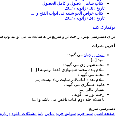
کتاب شامل الاضول و کامل الحصول
تاریخ : 18 / ژانویه / 2017
کتاب خواص الجو شنیه فی ابواب الفتح و [...]
تاریخ : 24 / ژانویه / 2017
بوکمارک کنید
برای دسترسی بهتر , راحت تر و سریع تر به سایت ما می توانید وب سای
آخرین نظرات
امید پورجواد
می گوید :
امید [...]
محمدشهنوازی
می گوید :
سلام بنده محمد شهنوازی فقط بوسیله ا [...]
محمد
می گوید :
سلام تعداد کتاب۶در سایت زیاد نیست [...]
هانیه عسگری
می گوید :
بسیار عالی [...]
رحیم پور
می گوید :
با سلام جلد دوم کتاب ناقص می باشد و [...]
دسترسی سریع
صفحه اصلی
سبد خرید
سوابق خرید
تماس باما
مشکلات دانلود
درباره 