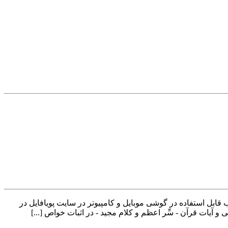
 الکاشفی در قالب pdf و سه جلد می باشد. لینک دانلود این کتاب قابل استفاده در گوشی موبایل و کامپیوتر در سایت پویافایل در
ات قرآن - سِّر اعظم و کلام مجید - در اثبات خواص [...]