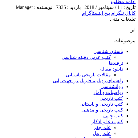
ادامه مطلب
تاریخ : 11 / سپتامبر / 2018
بازدید : 7335
نویسنده : Manager
کانال تلگرام
پیج اینستاگرام
تبلیغات متنی
این
موضوعات
باستان شناسی
کتب عربی دفینه شناسی
ترفندها
دانلود مقاله
مقالات تاریخی باستانی
راهنمای ردیاب، فلزیاب و جهت یابی
روانشناسی
ریاضیات و آمار
کتب تاریخی
کتب تاریخی و باستانی
کتب تاریخی و مذهبی
کتب چاپی
کتب دعا و اذکار
علم جفر
علم رمل