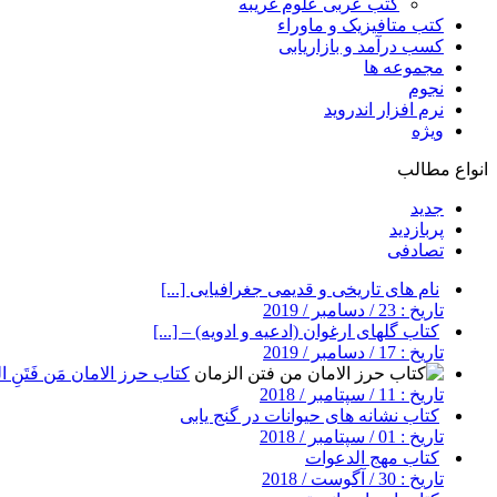
کتب عربی علوم غریبه
کتب متافیزیک و ماوراء
کسب درآمد و بازاریابی
مجموعه ها
نجوم
نرم افزار اندروید
ویژه
انواع مطالب
جدید
پربازدید
تصادفی
نام های تاریخی و قدیمی جغرافیایی [...]
تاریخ : 23 / دسامبر / 2019
کتاب گلهای ارغوان (ادعیه و ادویه) – [...]
تاریخ : 17 / دسامبر / 2019
کتاب حرز الامان مَن فَتَنِ ال
تاریخ : 11 / سپتامبر / 2018
کتاب نشانه های حیوانات در گنج یابی
تاریخ : 01 / سپتامبر / 2018
کتاب مهج الدعوات
تاریخ : 30 / آگوست / 2018