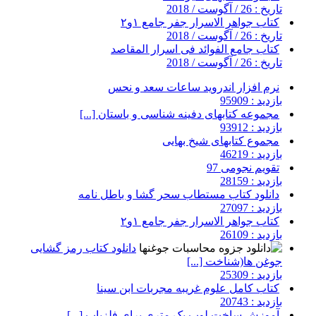
تاریخ : 26 / آگوست / 2018
کتاب جواهر الاسرار جفر جامع ۱و۲
تاریخ : 26 / آگوست / 2018
کتاب جامع الفوائد فی اسرار المقاصد
تاریخ : 26 / آگوست / 2018
نرم افزار اندروید ساعات سعد و نحس
بازدید : 95909
مجموعه کتابهای دفینه شناسی و باستان [...]
بازدید : 93912
مجموع کتابهای شیخ بهایی
بازدید : 46219
تقویم نجومی 97
بازدید : 28159
دانلود کتاب مستطاب سحر گشا و باطل نامه
بازدید : 27097
کتاب جواهر الاسرار جفر جامع ۱و۲
بازدید : 26109
دانلود کتاب رمز گشایی
جوغن ها(شناخت [...]
بازدید : 25309
کتاب کامل علوم غریبه مجربات ابن سینا
بازدید : 20743
آموزش ساخت لوپ یک متری برای فلزیاب [...]