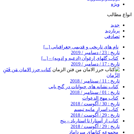
ویژه
انواع مطالب
جدید
پربازدید
تصادفی
نام های تاریخی و قدیمی جغرافیایی [...]
تاریخ : 23 / دسامبر / 2019
کتاب گلهای ارغوان (ادعیه و ادویه) – [...]
تاریخ : 17 / دسامبر / 2019
کتاب حرز الامان مَن فَتَنِ
الزَّمان
تاریخ : 11 / سپتامبر / 2018
کتاب نشانه های حیوانات در گنج یابی
تاریخ : 01 / سپتامبر / 2018
کتاب مهج الدعوات
تاریخ : 30 / آگوست / 2018
کتاب اسرار مانیه تیسم
تاریخ : 29 / آگوست / 2018
کتاب از آستارا تا استارباد – پنج
تاریخ : 29 / آگوست / 2018
مجموعه کتابهای میرداماد