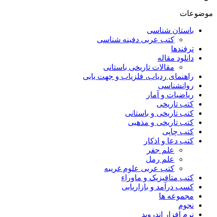
موضوعات
باستان شناسی
کتب عربی دفینه شناسی
ترفندها
دانلود مقاله
مقالات تاریخی باستانی
راهنمای ردیاب، فلزیاب و جهت یابی
روانشناسی
ریاضیات و آمار
کتب تاریخی
کتب تاریخی و باستانی
کتب تاریخی و مذهبی
کتب چاپی
کتب دعا و اذکار
علم جفر
علم رمل
کتب عربی علوم غریبه
کتب متافیزیک و ماوراء
کسب درآمد و بازاریابی
مجموعه ها
نجوم
نرم افزار اندروید