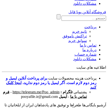
مشکلات دانلود
فروشگاه آنلاین پویا فایل
پرداخت
تایید خرید
تراکنش ناموفق
سوابق خرید
تماس با ما
درباره ما
شماره حساب
مشکلات دانلود
اطلاعیه های سایت
پرداخت هزینه محصولات سایت
برای پرداخت آنلاین ایمیل و
رمز دوم لازم است. اگر ایمیل یا رمز دوم ندارید،
اینجا کلیک
کنید
پشتیبانی
تلگرام :
https://telegram.me/Poo_admin
-
فرم
تماس با ما
-
ایمیل
pooyafile.ir@gmail.com
آرشیو بایگانی‌ها طغراها و توقیق های پادشاهان ایران از ایلخانیان تا