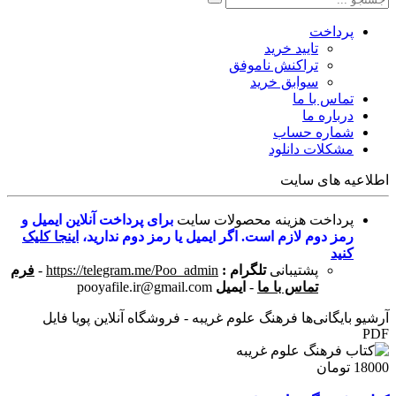
پرداخت
تایید خرید
تراکنش ناموفق
سوابق خرید
تماس با ما
درباره ما
شماره حساب
مشکلات دانلود
اطلاعیه های سایت
پرداخت هزینه محصولات سایت
برای پرداخت آنلاین ایمیل و
رمز دوم لازم است. اگر ایمیل یا رمز دوم ندارید،
اینجا کلیک
کنید
پشتیبانی
تلگرام :
https://telegram.me/Poo_admin
-
فرم
تماس با ما
-
ایمیل
pooyafile.ir@gmail.com
آرشیو بایگانی‌ها فرهنگ علوم غریبه - فروشگاه آنلاین پویا فایل
PDF
18000 تومان