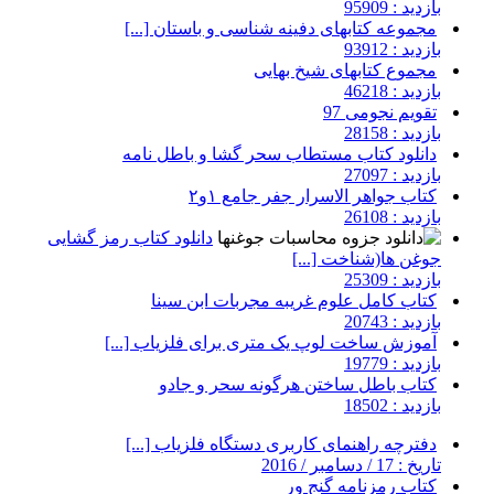
بازدید : 95909
مجموعه کتابهای دفینه شناسی و باستان [...]
بازدید : 93912
مجموع کتابهای شیخ بهایی
بازدید : 46218
تقویم نجومی 97
بازدید : 28158
دانلود کتاب مستطاب سحر گشا و باطل نامه
بازدید : 27097
کتاب جواهر الاسرار جفر جامع ۱و۲
بازدید : 26108
دانلود کتاب رمز گشایی
جوغن ها(شناخت [...]
بازدید : 25309
کتاب کامل علوم غریبه مجربات ابن سینا
بازدید : 20743
آموزش ساخت لوپ یک متری برای فلزیاب [...]
بازدید : 19779
کتاب باطل ساختن هرگونه سحر و جادو
بازدید : 18502
دفترچه راهنمای کاربری دستگاه فلزیاب [...]
تاریخ : 17 / دسامبر / 2016
کتاب رمزنامه گنج ور