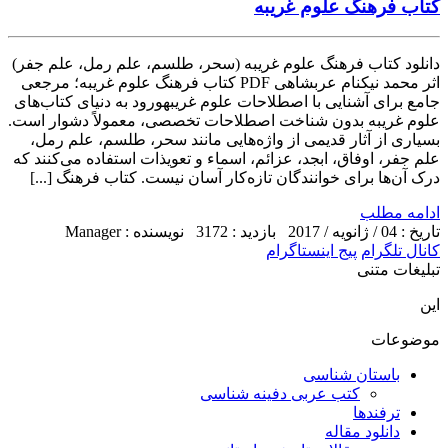
کتاب فرهنگ علوم غریبه
دانلود کتاب فرهنگ علوم غریبه (سحر، طلسم، علم رمل، علم جفر)
اثر محمد نیکنام عربشاهی PDF کتاب فرهنگ علوم غریبه؛ مرجعی
جامع برای آشنایی با اصطلاحات علوم غریبهورود به دنیای کتاب‌های
علوم غریبه بدون شناخت اصطلاحات تخصصی، معمولاً دشوار است.
بسیاری از آثار قدیمی از واژه‌هایی مانند سحر، طلسم، علم رمل،
علم جفر، اوفاق، ابجد، عزائم، اسماء و تعویذات استفاده می‌کنند که
درک آن‌ها برای خوانندگان تازه‌کار آسان نیست. کتاب فرهنگ [...]
ادامه مطلب
تاریخ : 04 / ژانویه / 2017
بازدید : 3172
نویسنده : Manager
کانال تلگرام
پیج اینستاگرام
تبلیغات متنی
این
موضوعات
باستان شناسی
کتب عربی دفینه شناسی
ترفندها
دانلود مقاله