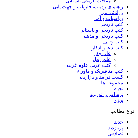
مقالات تاریخی باستانی
راهنمای ردیاب، فلزیاب و جهت یابی
روانشناسی
ریاضیات و آمار
کتب تاریخی
کتب تاریخی و باستانی
کتب تاریخی و مذهبی
کتب چاپی
کتب دعا و اذکار
علم جفر
علم رمل
کتب عربی علوم غریبه
کتب متافیزیک و ماوراء
کسب درآمد و بازاریابی
مجموعه ها
نجوم
نرم افزار اندروید
ویژه
انواع مطالب
جدید
پربازدید
تصادفی