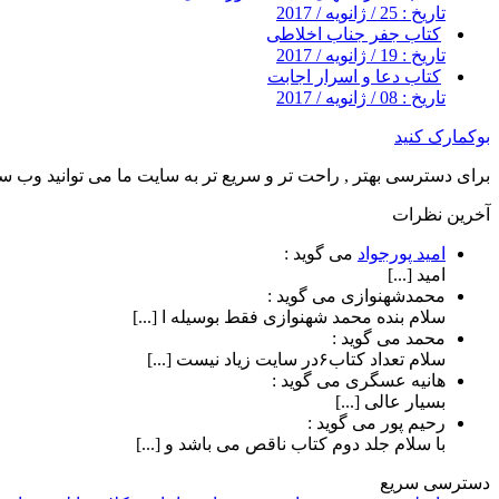
تاریخ : 25 / ژانویه / 2017
کتاب جفر جناب اخلاطی
تاریخ : 19 / ژانویه / 2017
کتاب دعا و اسرار اجابت
تاریخ : 08 / ژانویه / 2017
بوکمارک کنید
برای دسترسی بهتر , راحت تر و سریع تر به سایت ما می توانید وب سای
آخرین نظرات
امید پورجواد
می گوید :
امید [...]
محمدشهنوازی
می گوید :
سلام بنده محمد شهنوازی فقط بوسیله ا [...]
محمد
می گوید :
سلام تعداد کتاب۶در سایت زیاد نیست [...]
هانیه عسگری
می گوید :
بسیار عالی [...]
رحیم پور
می گوید :
با سلام جلد دوم کتاب ناقص می باشد و [...]
دسترسی سریع