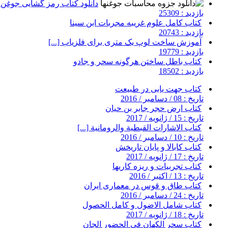
دانلود کتاب رمز گشایی جوغن ه
بازدید : 25309
کتاب کامل علوم غریبه مجربات ابن سینا
بازدید : 20743
آموزش ساخت لوپ یک متری برای فلزیاب [...]
بازدید : 19779
کتاب باطل ساختن هرگونه سحر و جادو
بازدید : 18502
کتاب جهت یابی در طبیعت
تاریخ : 08 / دسامبر / 2016
کتاب ارض حجر جابر بن حیان
تاریخ : 15 / ژانویه / 2017
کتاب الاشارات القبطية والرومانية [...]
تاریخ : 10 / دسامبر / 2016
کتاب کابالا و پایان تاریخش
تاریخ : 17 / ژانویه / 2017
کتاب تجربیات و ریزه کاریها
تاریخ : 13 / اکتبر / 2016
کتاب طاق و قوس در معماری ایران
تاریخ : 24 / دسامبر / 2016
کتاب شامل الاضول و کامل الحصول
تاریخ : 18 / ژانویه / 2017
کتاب سحر الکهان فی الحضور الجان