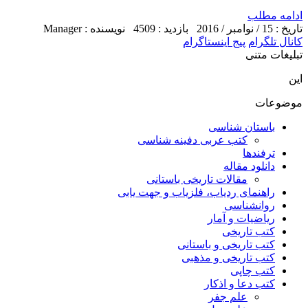
ادامه مطلب
تاریخ : 15 / نوامبر / 2016
بازدید : 4509
نویسنده : Manager
کانال تلگرام
پیج اینستاگرام
تبلیغات متنی
این
موضوعات
باستان شناسی
کتب عربی دفینه شناسی
ترفندها
دانلود مقاله
مقالات تاریخی باستانی
راهنمای ردیاب، فلزیاب و جهت یابی
روانشناسی
ریاضیات و آمار
کتب تاریخی
کتب تاریخی و باستانی
کتب تاریخی و مذهبی
کتب چاپی
کتب دعا و اذکار
علم جفر