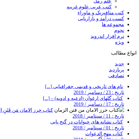
علم رمل
کتب عربی علوم غریبه
کتب متافیزیک و ماوراء
کسب درآمد و بازاریابی
مجموعه ها
نجوم
نرم افزار اندروید
ویژه
انواع مطالب
جدید
پربازدید
تصادفی
نام های تاریخی و قدیمی جغرافیایی [...]
تاریخ : 23 / دسامبر / 2019
کتاب گلهای ارغوان (ادعیه و ادویه) – [...]
تاریخ : 17 / دسامبر / 2019
کتاب حرز الامان مَن فَتَنِ ال
تاریخ : 11 / سپتامبر / 2018
کتاب نشانه های حیوانات در گنج یابی
تاریخ : 01 / سپتامبر / 2018
کتاب مهج الدعوات