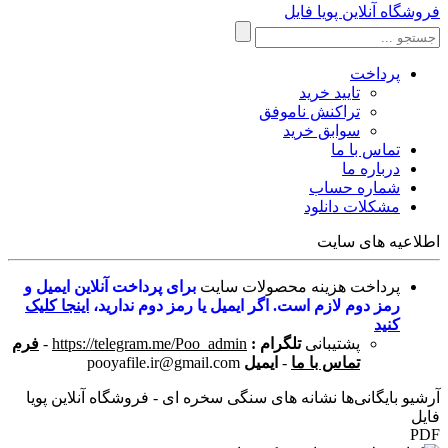
فروشگاه آنلاین پویا فایل
پرداخت
تایید خرید
تراکنش ناموفق
سوابق خرید
تماس با ما
درباره ما
شماره حساب
مشکلات دانلود
اطلاعیه های سایت
پرداخت هزینه محصولات سایت
برای پرداخت آنلاین ایمیل و
رمز دوم لازم است. اگر ایمیل یا رمز دوم ندارید،
اینجا کلیک
کنید
پشتیبانی
تلگرام :
https://telegram.me/Poo_admin
-
فرم
تماس با ما
-
ایمیل
pooyafile.ir@gmail.com
آرشیو بایگانی‌ها نشانه های سنگی سخره ای - فروشگاه آنلاین پویا
فایل
PDF