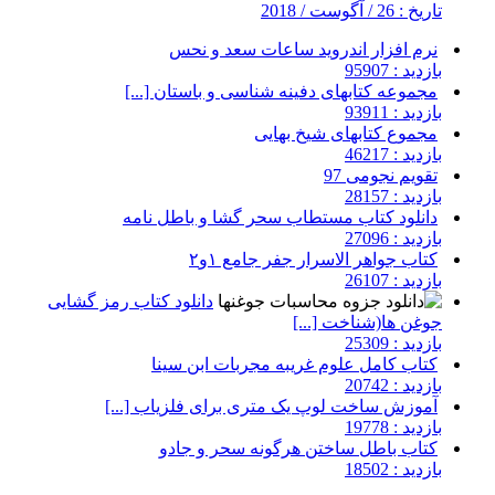
تاریخ : 26 / آگوست / 2018
نرم افزار اندروید ساعات سعد و نحس
بازدید : 95907
مجموعه کتابهای دفینه شناسی و باستان [...]
بازدید : 93911
مجموع کتابهای شیخ بهایی
بازدید : 46217
تقویم نجومی 97
بازدید : 28157
دانلود کتاب مستطاب سحر گشا و باطل نامه
بازدید : 27096
کتاب جواهر الاسرار جفر جامع ۱و۲
بازدید : 26107
دانلود کتاب رمز گشایی
جوغن ها(شناخت [...]
بازدید : 25309
کتاب کامل علوم غریبه مجربات ابن سینا
بازدید : 20742
آموزش ساخت لوپ یک متری برای فلزیاب [...]
بازدید : 19778
کتاب باطل ساختن هرگونه سحر و جادو
بازدید : 18502