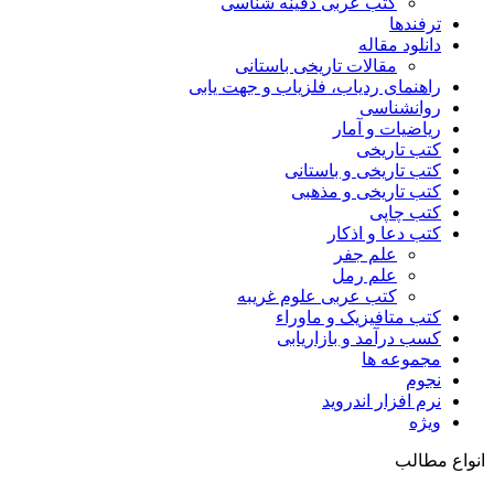
کتب عربی دفینه شناسی
ترفندها
دانلود مقاله
مقالات تاریخی باستانی
راهنمای ردیاب، فلزیاب و جهت یابی
روانشناسی
ریاضیات و آمار
کتب تاریخی
کتب تاریخی و باستانی
کتب تاریخی و مذهبی
کتب چاپی
کتب دعا و اذکار
علم جفر
علم رمل
کتب عربی علوم غریبه
کتب متافیزیک و ماوراء
کسب درآمد و بازاریابی
مجموعه ها
نجوم
نرم افزار اندروید
ویژه
انواع مطالب