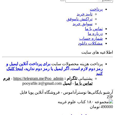
پرداخت
تایید خرید
تراکنش ناموفق
سوابق خرید
تماس با ما
درباره ما
شماره حساب
مشکلات دانلود
اطلاعیه های سایت
پرداخت هزینه محصولات سایت
برای پرداخت آنلاین ایمیل و
رمز دوم لازم است. اگر ایمیل یا رمز دوم ندارید،
اینجا کلیک
کنید
پشتیبانی
تلگرام :
https://telegram.me/Poo_admin
-
فرم
تماس با ما
-
ایمیل
pooyafile.ir@gmail.com
آرشیو بایگانی‌ها نوسترآداموس - فروشگاه آنلاین پویا فایل
ZIP
490000 تومان