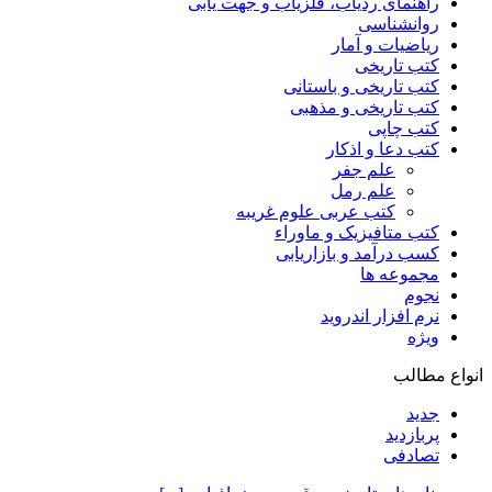
راهنمای ردیاب، فلزیاب و جهت یابی
روانشناسی
ریاضیات و آمار
کتب تاریخی
کتب تاریخی و باستانی
کتب تاریخی و مذهبی
کتب چاپی
کتب دعا و اذکار
علم جفر
علم رمل
کتب عربی علوم غریبه
کتب متافیزیک و ماوراء
کسب درآمد و بازاریابی
مجموعه ها
نجوم
نرم افزار اندروید
ویژه
انواع مطالب
جدید
پربازدید
تصادفی