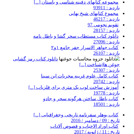
مجموعه کتابهای دفینه شناسی و باستان [...]
بازدید : 93911
مجموع کتابهای شیخ بهایی
بازدید : 46217
تقویم نجومی 97
بازدید : 28157
دانلود کتاب مستطاب سحر گشا و باطل نامه
بازدید : 27096
کتاب جواهر الاسرار جفر جامع ۱و۲
بازدید : 26107
دانلود کتاب رمز گشایی
جوغن ها(شناخت [...]
بازدید : 25307
کتاب کامل علوم غریبه مجربات ابن سینا
بازدید : 20742
آموزش ساخت لوپ یک متری برای فلزیاب [...]
بازدید : 19778
کتاب باطل ساختن هرگونه سحر و جادو
بازدید : 18501
کتاب بوهلر سفرنامه تاریخی وجغرافیایی [...]
تاریخ : 09 / دسامبر / 2016
کتاب اوراد الاحباب و فصوص آلاداب
تاریخ : 11 / ژانویه / 2017