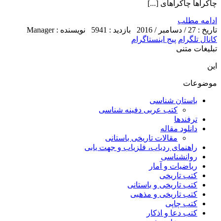
چاکراها چاکراهای [...]
ادامه مطلب
تاریخ : 27 / دسامبر / 2016
بازدید : 5941
نویسنده : Manager
کانال تلگرام
پیج اینستاگرام
تبلیغات متنی
این
موضوعات
باستان شناسی
کتب عربی دفینه شناسی
ترفندها
دانلود مقاله
مقالات تاریخی باستانی
راهنمای ردیاب، فلزیاب و جهت یابی
روانشناسی
ریاضیات و آمار
کتب تاریخی
کتب تاریخی و باستانی
کتب تاریخی و مذهبی
کتب چاپی
کتب دعا و اذکار