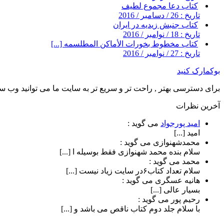
کتاب دعا مجموع لطیف
تاریخ : 26 / دسامبر / 2016
کتاب جنبش زیدیه در ایران
تاریخ : 18 / نوامبر / 2016
کتاب مخطوط بخورات الأماکن المطلسمه [...]
تاریخ : 27 / نوامبر / 2016
بوکمارک کنید
برای دسترسی بهتر , راحت تر و سریع تر به سایت ما می توانید وب سای
آخرین نظرات
امید پورجواد
می گوید :
امید [...]
محمدشهنوازی
می گوید :
سلام بنده محمد شهنوازی فقط بوسیله ا [...]
محمد
می گوید :
سلام تعداد کتاب۶در سایت زیاد نیست [...]
هانیه عسگری
می گوید :
بسیار عالی [...]
رحیم پور
می گوید :
با سلام جلد دوم کتاب ناقص می باشد و [...]