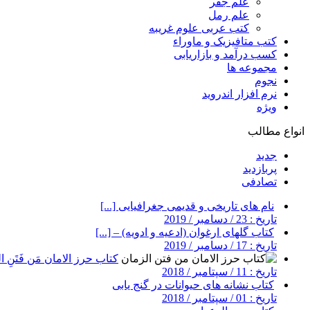
علم جفر
علم رمل
کتب عربی علوم غریبه
کتب متافیزیک و ماوراء
کسب درآمد و بازاریابی
مجموعه ها
نجوم
نرم افزار اندروید
ویژه
انواع مطالب
جدید
پربازدید
تصادفی
نام های تاریخی و قدیمی جغرافیایی [...]
تاریخ : 23 / دسامبر / 2019
کتاب گلهای ارغوان (ادعیه و ادویه) – [...]
تاریخ : 17 / دسامبر / 2019
کتاب حرز الامان مَن فَتَنِ ال
تاریخ : 11 / سپتامبر / 2018
کتاب نشانه های حیوانات در گنج یابی
تاریخ : 01 / سپتامبر / 2018