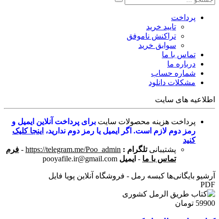
پرداخت
تایید خرید
تراکنش ناموفق
سوابق خرید
تماس با ما
درباره ما
شماره حساب
مشکلات دانلود
اطلاعیه های سایت
پرداخت هزینه محصولات سایت
برای پرداخت آنلاین ایمیل و
رمز دوم لازم است. اگر ایمیل یا رمز دوم ندارید،
اینجا کلیک
کنید
پشتیبانی
تلگرام :
https://telegram.me/Poo_admin
-
فرم
تماس با ما
-
ایمیل
pooyafile.ir@gmail.com
آرشیو بایگانی‌ها کبسه رمل - فروشگاه آنلاین پویا فایل
PDF
59900 تومان