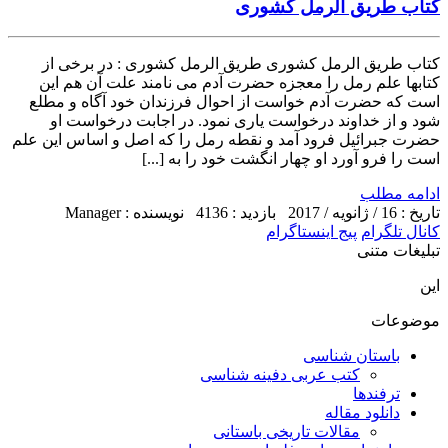
کتاب طریق الرمل کشوری
کتاب طریق الرمل کشوری طریق الرمل کشوری : در برخی از
کتابها علم رمل را معجزه حضرت آدم می نامند علت آن هم این
است که حضرت آدم خواست از احوال فرزندان خود آگاه و مطلع
شود و از خداوند درخواست یاری نمود. در اجابت درخواست او
حضرت جبرائیل فرود آمد و نقطه رمل را که اصل و اساس این علم
است را فرو آورد او چهار انگشت خود را به [...]
ادامه مطلب
تاریخ : 16 / ژانویه / 2017
بازدید : 4136
نویسنده : Manager
کانال تلگرام
پیج اینستاگرام
تبلیغات متنی
این
موضوعات
باستان شناسی
کتب عربی دفینه شناسی
ترفندها
دانلود مقاله
مقالات تاریخی باستانی