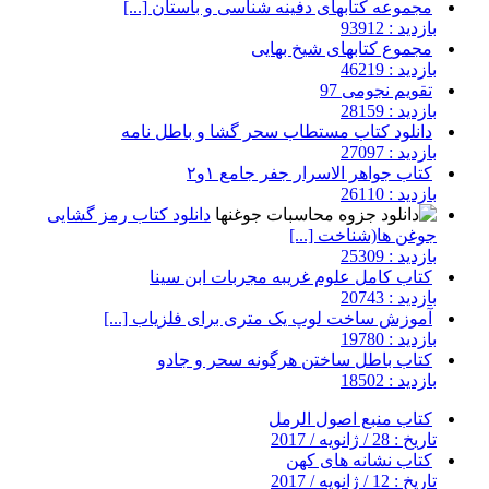
مجموعه کتابهای دفینه شناسی و باستان [...]
بازدید : 93912
مجموع کتابهای شیخ بهایی
بازدید : 46219
تقویم نجومی 97
بازدید : 28159
دانلود کتاب مستطاب سحر گشا و باطل نامه
بازدید : 27097
کتاب جواهر الاسرار جفر جامع ۱و۲
بازدید : 26110
دانلود کتاب رمز گشایی
جوغن ها(شناخت [...]
بازدید : 25309
کتاب کامل علوم غریبه مجربات ابن سینا
بازدید : 20743
آموزش ساخت لوپ یک متری برای فلزیاب [...]
بازدید : 19780
کتاب باطل ساختن هرگونه سحر و جادو
بازدید : 18502
کتاب منبع اصول الرمل
تاریخ : 28 / ژانویه / 2017
کتاب نشانه های کهن
تاریخ : 12 / ژانویه / 2017