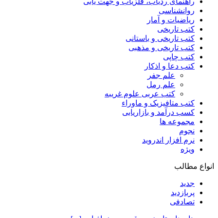
راهنمای ردیاب، فلزیاب و جهت یابی
روانشناسی
ریاضیات و آمار
کتب تاریخی
کتب تاریخی و باستانی
کتب تاریخی و مذهبی
کتب چاپی
کتب دعا و اذکار
علم جفر
علم رمل
کتب عربی علوم غریبه
کتب متافیزیک و ماوراء
کسب درآمد و بازاریابی
مجموعه ها
نجوم
نرم افزار اندروید
ویژه
انواع مطالب
جدید
پربازدید
تصادفی