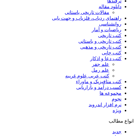
ترفندها
دانلود مقاله
مقالات تاریخی باستانی
راهنمای ردیاب، فلزیاب و جهت یابی
روانشناسی
ریاضیات و آمار
کتب تاریخی
کتب تاریخی و باستانی
کتب تاریخی و مذهبی
کتب چاپی
کتب دعا و اذکار
علم جفر
علم رمل
کتب عربی علوم غریبه
کتب متافیزیک و ماوراء
کسب درآمد و بازاریابی
مجموعه ها
نجوم
نرم افزار اندروید
ویژه
انواع مطالب
جدید