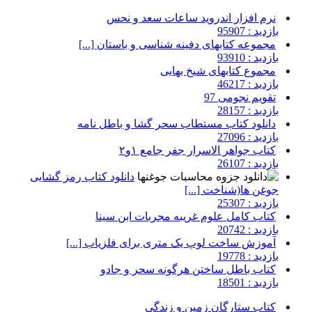
نرم افزار اندروید ساعات سعد و نحس
بازدید : 95907
مجموعه کتابهای دفینه شناسی و باستان [...]
بازدید : 93910
مجموع کتابهای شیخ بهایی
بازدید : 46217
تقویم نجومی 97
بازدید : 28157
دانلود کتاب مستطاب سحر گشا و باطل نامه
بازدید : 27096
کتاب جواهر الاسرار جفر جامع ۱و۲
بازدید : 26107
دانلود کتاب رمز گشایی
جوغن ها(شناخت [...]
بازدید : 25307
کتاب کامل علوم غریبه مجربات ابن سینا
بازدید : 20742
آموزش ساخت لوپ یک متری برای فلزیاب [...]
بازدید : 19778
کتاب باطل ساختن هرگونه سحر و جادو
بازدید : 18501
کتاب ستارگان زمین و زندگی