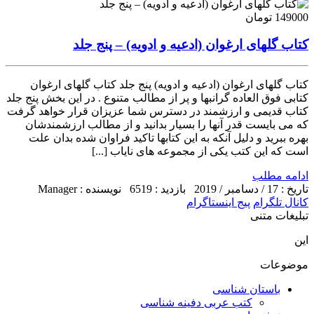
149000 تومان
کتاب گلهای ارغوان (ادعیه و ادویه) – پنج جلد
کتاب گلهای ارغوان (ادعیه و ادویه) پنج جلد کتاب گلهای ارغوان
کتابی فوق العاده گرانبها و پر از مطالب متنوع . در این بخش پنج جلد
کتاب قدیمی و ارزشمند در دسترس شما عزیزان قرار خواهد گرفت
که می بایست قدر آنها را بسیار بدانید و از مطالب ارزشمندشان
بهره ببرید و دلیل آنکه به این کتابها تاکید فراوان شده بدان علت
است که این کتب یکی از مجموعه های نایاب [...]
ادامه مطلب
تاریخ : 17 / دسامبر / 2019
بازدید : 6519
نویسنده : Manager
کانال تلگرام
پیج اینستاگرام
تبلیغات متنی
این
موضوعات
باستان شناسی
کتب عربی دفینه شناسی