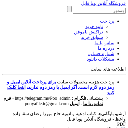
فروشگاه آنلاین پویا فایل
پرداخت
تایید خرید
تراکنش ناموفق
سوابق خرید
تماس با ما
درباره ما
شماره حساب
مشکلات دانلود
اطلاعیه های سایت
پرداخت هزینه محصولات سایت
برای پرداخت آنلاین ایمیل و
رمز دوم لازم است. اگر ایمیل یا رمز دوم ندارید،
اینجا کلیک
کنید
پشتیبانی
تلگرام :
https://telegram.me/Poo_admin
-
فرم
تماس با ما
-
ایمیل
pooyafile.ir@gmail.com
آرشیو بایگانی‌ها کتاب ادعیه و ادویه حاج میرزا رضای سقا زاده
واعظ - فروشگاه آنلاین پویا فایل
PDF