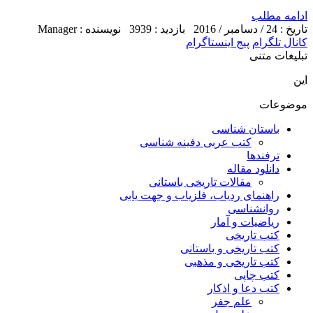
ادامه مطلب
تاریخ : 24 / دسامبر / 2016
بازدید : 3939
نویسنده : Manager
کانال تلگرام
پیج اینستاگرام
تبلیغات متنی
این
موضوعات
باستان شناسی
کتب عربی دفینه شناسی
ترفندها
دانلود مقاله
مقالات تاریخی باستانی
راهنمای ردیاب، فلزیاب و جهت یابی
روانشناسی
ریاضیات و آمار
کتب تاریخی
کتب تاریخی و باستانی
کتب تاریخی و مذهبی
کتب چاپی
کتب دعا و اذکار
علم جفر