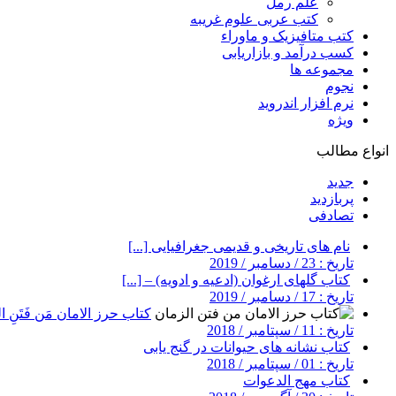
علم رمل
کتب عربی علوم غریبه
کتب متافیزیک و ماوراء
کسب درآمد و بازاریابی
مجموعه ها
نجوم
نرم افزار اندروید
ویژه
انواع مطالب
جدید
پربازدید
تصادفی
نام های تاریخی و قدیمی جغرافیایی [...]
تاریخ : 23 / دسامبر / 2019
کتاب گلهای ارغوان (ادعیه و ادویه) – [...]
تاریخ : 17 / دسامبر / 2019
کتاب حرز الامان مَن فَتَنِ ال
تاریخ : 11 / سپتامبر / 2018
کتاب نشانه های حیوانات در گنج یابی
تاریخ : 01 / سپتامبر / 2018
کتاب مهج الدعوات