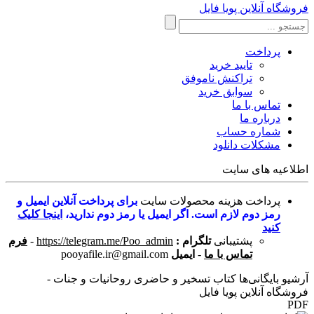
فروشگاه آنلاین پویا فایل
پرداخت
تایید خرید
تراکنش ناموفق
سوابق خرید
تماس با ما
درباره ما
شماره حساب
مشکلات دانلود
اطلاعیه های سایت
پرداخت هزینه محصولات سایت
برای پرداخت آنلاین ایمیل و
رمز دوم لازم است. اگر ایمیل یا رمز دوم ندارید،
اینجا کلیک
کنید
پشتیبانی
تلگرام :
https://telegram.me/Poo_admin
-
فرم
تماس با ما
-
ایمیل
pooyafile.ir@gmail.com
آرشیو بایگانی‌ها کتاب تسخیر و حاضری روحانیات و جنات -
فروشگاه آنلاین پویا فایل
PDF