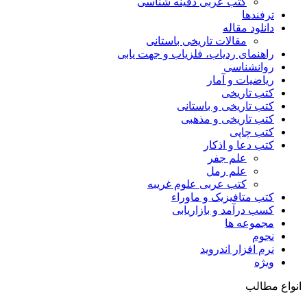
کتب عربی دفینه شناسی
ترفندها
دانلود مقاله
مقالات تاریخی باستانی
راهنمای ردیاب، فلزیاب و جهت یابی
روانشناسی
ریاضیات و آمار
کتب تاریخی
کتب تاریخی و باستانی
کتب تاریخی و مذهبی
کتب چاپی
کتب دعا و اذکار
علم جفر
علم رمل
کتب عربی علوم غریبه
کتب متافیزیک و ماوراء
کسب درآمد و بازاریابی
مجموعه ها
نجوم
نرم افزار اندروید
ویژه
انواع مطالب