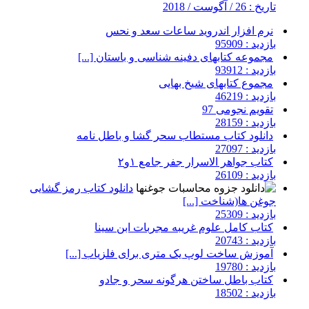
تاریخ : 26 / آگوست / 2018
نرم افزار اندروید ساعات سعد و نحس
بازدید : 95909
مجموعه کتابهای دفینه شناسی و باستان [...]
بازدید : 93912
مجموع کتابهای شیخ بهایی
بازدید : 46219
تقویم نجومی 97
بازدید : 28159
دانلود کتاب مستطاب سحر گشا و باطل نامه
بازدید : 27097
کتاب جواهر الاسرار جفر جامع ۱و۲
بازدید : 26109
دانلود کتاب رمز گشایی
جوغن ها(شناخت [...]
بازدید : 25309
کتاب کامل علوم غریبه مجربات ابن سینا
بازدید : 20743
آموزش ساخت لوپ یک متری برای فلزیاب [...]
بازدید : 19780
کتاب باطل ساختن هرگونه سحر و جادو
بازدید : 18502