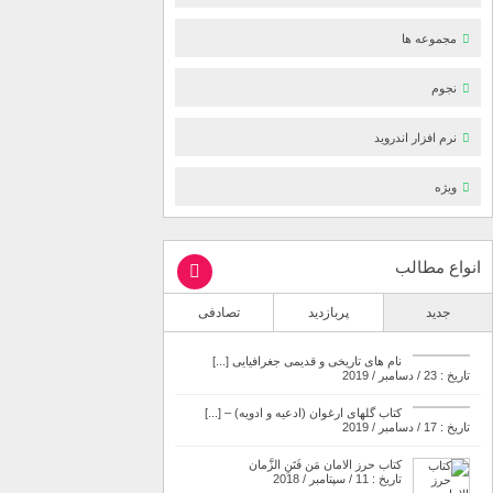
مجموعه ها
نجوم
نرم افزار اندروید
ویژه
انواع مطالب
جدید
پربازدید
تصادفی
نام های تاریخی و قدیمی جغرافیایی [...]
تاریخ : 23 / دسامبر / 2019
کتاب گلهای ارغوان (ادعیه و ادویه) – [...]
تاریخ : 17 / دسامبر / 2019
کتاب حرز الامان مَن فَتَنِ الزَّمان
تاریخ : 11 / سپتامبر / 2018