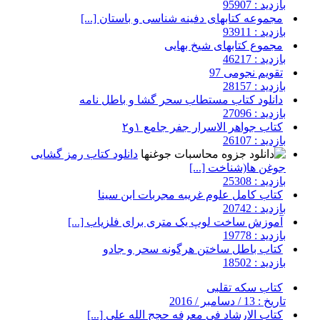
بازدید : 95907
مجموعه کتابهای دفینه شناسی و باستان [...]
بازدید : 93911
مجموع کتابهای شیخ بهایی
بازدید : 46217
تقویم نجومی 97
بازدید : 28157
دانلود کتاب مستطاب سحر گشا و باطل نامه
بازدید : 27096
کتاب جواهر الاسرار جفر جامع ۱و۲
بازدید : 26107
دانلود کتاب رمز گشایی
جوغن ها(شناخت [...]
بازدید : 25308
کتاب کامل علوم غریبه مجربات ابن سینا
بازدید : 20742
آموزش ساخت لوپ یک متری برای فلزیاب [...]
بازدید : 19778
کتاب باطل ساختن هرگونه سحر و جادو
بازدید : 18502
کتاب سکه تقلبی
تاریخ : 13 / دسامبر / 2016
کتاب الارشاد فی معرفه حجج الله علی [...]