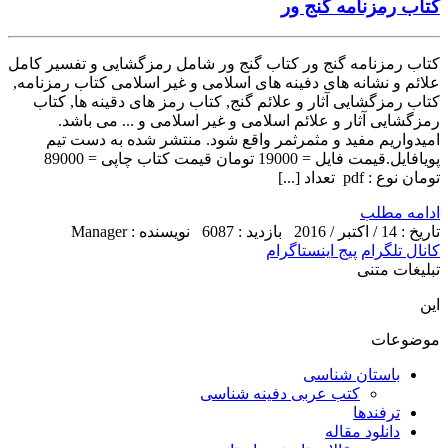
کتاب رمزنامه گنج ور
کتاب رمزنامه گنج ور کتاب گنج ور شامل رمزگشایی و تفسیر کامل
علائم و نشانه های دفینه های اسلامی و غیر اسلامی کتاب رمزنامه,
کتاب رمزگشایی آثار و علائم گنج, کتاب رمز های دقینه ها, کتاب
رمزگشایی آثار و علائم اسلامی و غیر اسلامی و ... می باشد.
امیدواریم مفید و مثمرثمر واقع شود. منتشر شده به دست تیم
پویافایل.قیمت فایل = 19000 تومان قیمت کتاب چاپی = 89000
تومان نوع : pdf تعداد [...]
ادامه مطلب
تاریخ : 14 / اکتبر / 2016
بازدید : 6087
نویسنده : Manager
کانال تلگرام
پیج اینستاگرام
تبلیغات متنی
این
موضوعات
باستان شناسی
کتب عربی دفینه شناسی
ترفندها
دانلود مقاله