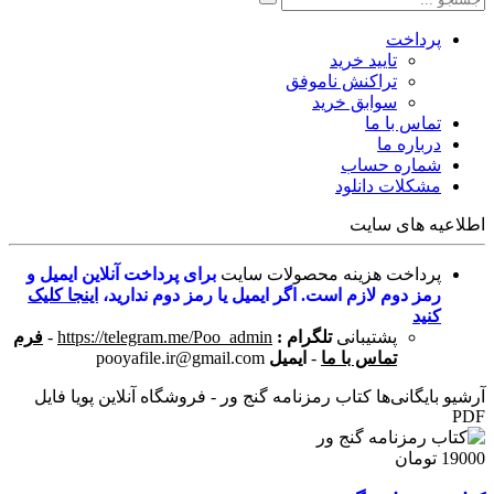
پرداخت
تایید خرید
تراکنش ناموفق
سوابق خرید
تماس با ما
درباره ما
شماره حساب
مشکلات دانلود
اطلاعیه های سایت
پرداخت هزینه محصولات سایت
برای پرداخت آنلاین ایمیل و
رمز دوم لازم است. اگر ایمیل یا رمز دوم ندارید،
اینجا کلیک
کنید
پشتیبانی
تلگرام :
https://telegram.me/Poo_admin
-
فرم
تماس با ما
-
ایمیل
pooyafile.ir@gmail.com
آرشیو بایگانی‌ها کتاب رمزنامه گنج ور - فروشگاه آنلاین پویا فایل
PDF
19000 تومان