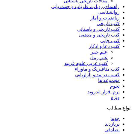
مقالات تاریخی باستانی
راهنمای ردیاب، فلزیاب و جهت یابی
روانشناسی
ریاضیات و آمار
کتب تاریخی
کتب تاریخی و باستانی
کتب تاریخی و مذهبی
کتب چاپی
کتب دعا و اذکار
علم جفر
علم رمل
کتب عربی علوم غریبه
کتب متافیزیک و ماوراء
کسب درآمد و بازاریابی
مجموعه ها
نجوم
نرم افزار اندروید
ویژه
انواع مطالب
جدید
پربازدید
تصادفی