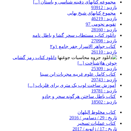
مجموعه کتابهای دفینه شناسی و باستان [...]
بازدید : 93912
مجموع کتابهای شیخ بهایی
بازدید : 46219
تقویم نجومی 97
بازدید : 28160
دانلود کتاب مستطاب سحر گشا و باطل نامه
بازدید : 27098
کتاب جواهر الاسرار جفر جامع ۱و۲
بازدید : 26110
دانلود کتاب رمز گشایی
جوغن ها(شناخت [...]
بازدید : 25309
کتاب کامل علوم غریبه مجربات ابن سینا
بازدید : 20743
آموزش ساخت لوپ یک متری برای فلزیاب [...]
بازدید : 19781
کتاب باطل ساختن هرگونه سحر و جادو
بازدید : 18502
کتاب مخلوط البلهان
تاریخ : 29 / دسامبر / 2016
کتاب عملیات تسخیر
تاریخ : 17 / ژانویه / 2017