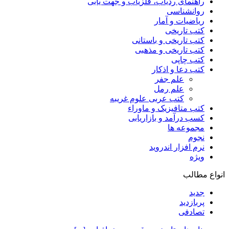
راهنمای ردیاب، فلزیاب و جهت یابی
روانشناسی
ریاضیات و آمار
کتب تاریخی
کتب تاریخی و باستانی
کتب تاریخی و مذهبی
کتب چاپی
کتب دعا و اذکار
علم جفر
علم رمل
کتب عربی علوم غریبه
کتب متافیزیک و ماوراء
کسب درآمد و بازاریابی
مجموعه ها
نجوم
نرم افزار اندروید
ویژه
انواع مطالب
جدید
پربازدید
تصادفی