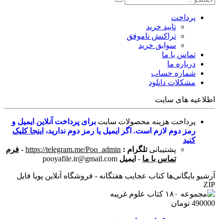
پرداخت
تایید خرید
تراکنش ناموفق
سوابق خرید
تماس با ما
درباره ما
شماره حساب
مشکلات دانلود
اطلاعیه های سایت
پرداخت هزینه محصولات سایت
برای پرداخت آنلاین ایمیل و
رمز دوم لازم است. اگر ایمیل یا رمز دوم ندارید،
اینجا کلیک
کنید
پشتیبانی
تلگرام :
https://telegram.me/Poo_admin
-
فرم
تماس با ما
-
ایمیل
pooyafile.ir@gmail.com
آرشیو بایگانی‌ها کتاب عجایب ھفتگانه - فروشگاه آنلاین پویا فایل
ZIP
490000 تومان