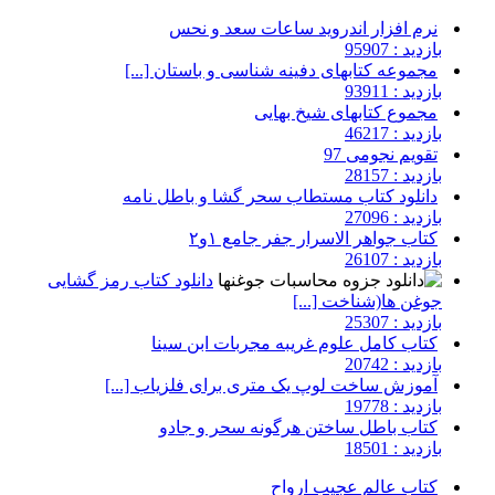
نرم افزار اندروید ساعات سعد و نحس
بازدید : 95907
مجموعه کتابهای دفینه شناسی و باستان [...]
بازدید : 93911
مجموع کتابهای شیخ بهایی
بازدید : 46217
تقویم نجومی 97
بازدید : 28157
دانلود کتاب مستطاب سحر گشا و باطل نامه
بازدید : 27096
کتاب جواهر الاسرار جفر جامع ۱و۲
بازدید : 26107
دانلود کتاب رمز گشایی
جوغن ها(شناخت [...]
بازدید : 25307
کتاب کامل علوم غریبه مجربات ابن سینا
بازدید : 20742
آموزش ساخت لوپ یک متری برای فلزیاب [...]
بازدید : 19778
کتاب باطل ساختن هرگونه سحر و جادو
بازدید : 18501
کتاب عالم عجیب ارواح