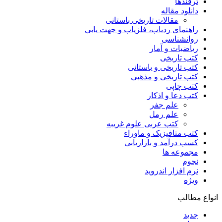
ترفندها
دانلود مقاله
مقالات تاریخی باستانی
راهنمای ردیاب، فلزیاب و جهت یابی
روانشناسی
ریاضیات و آمار
کتب تاریخی
کتب تاریخی و باستانی
کتب تاریخی و مذهبی
کتب چاپی
کتب دعا و اذکار
علم جفر
علم رمل
کتب عربی علوم غریبه
کتب متافیزیک و ماوراء
کسب درآمد و بازاریابی
مجموعه ها
نجوم
نرم افزار اندروید
ویژه
انواع مطالب
جدید