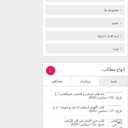
مجموعه ها
نجوم
نرم افزار اندروید
ویژه
انواع مطالب
جدید
پربازدید
تصادفی
نام های تاریخی و قدیمی جغرافیایی [...]
تاریخ : 23 / دسامبر / 2019
کتاب گلهای ارغوان (ادعیه و ادویه) – [...]
تاریخ : 17 / دسامبر / 2019
کتاب حرز الامان مَن فَتَنِ الزَّمان
تاریخ : 11 / سپتامبر / 2018