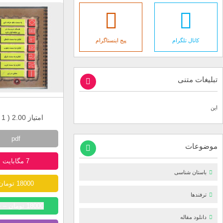
کانال تلگرام
پیج اینستاگرام
تبلیغات متنی
این
امتیاز 2.00 (
1
ر
pdf
موضوعات
7 مگابایت
باستان شناسی
18000 تومان
ترفندها
18000 تومان – خرید
دانلود مقاله