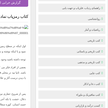
گزارش خرابی ل
راهنمای ردیاب، فلزیاب و جهت یابی
کتاب رمزیاب نماد 
روانشناسی
ریاضیات و آمار
کتب تاریخی
اول اینکه در سطح زمین ب
نمود و یا اینکه نوشته و
کتب تاریخی و باستانی
توجه داشته باشید وجود
کتب تاریخی و مذهبی
بعضی از افراد فکر می ک
باشد. ثانیا تپه در محل
کتب چاپی
با دیدن درست آثار و علا
کتب دعا و اذکار
کتب متافیزیک و ماوراء
ذغال، خشت یا تکه آجر، 
کسب درآمد و بازاریابی