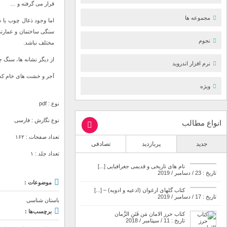
قرار می گرفته و …
مجموعه ها
اما وجود ذغال چوب یا 
سنگی ساختمان و عمارتی 
نجوم
مختلف نباشد.
از دیگر نشانه ها، سنگ 
نرم افزار اندروید
آجر و خشت های خام که بص
ویژه
نوع : pdf
نوع نگارش : فارسی
انواع مطالب
تعداد صفحات : ۱۶۲
جدید
پربازدید
تصادفی
تعداد جلد : ۱
نام های تاریخی و قدیمی جغرافیایی [...]
تاریخ : 23 / دسامبر / 2019
موضوعات :
کتاب گلهای ارغوان (ادعیه و ادویه) – [...]
تاریخ : 17 / دسامبر / 2019
باستان شناسی
برچسب‌ها :
کتاب حرز الامان مَن فَتَنِ الزَّمان
تاریخ : 11 / سپتامبر / 2018