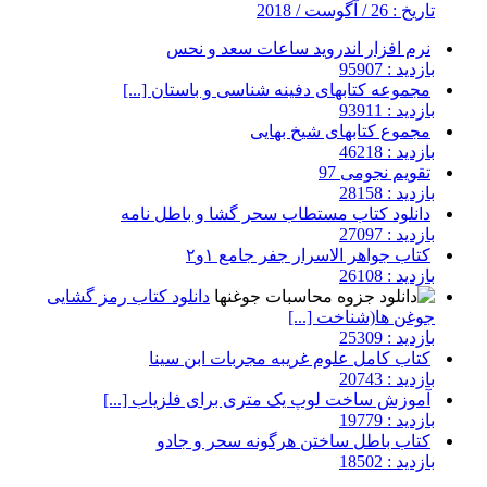
تاریخ : 26 / آگوست / 2018
نرم افزار اندروید ساعات سعد و نحس
بازدید : 95907
مجموعه کتابهای دفینه شناسی و باستان [...]
بازدید : 93911
مجموع کتابهای شیخ بهایی
بازدید : 46218
تقویم نجومی 97
بازدید : 28158
دانلود کتاب مستطاب سحر گشا و باطل نامه
بازدید : 27097
کتاب جواهر الاسرار جفر جامع ۱و۲
بازدید : 26108
دانلود کتاب رمز گشایی
جوغن ها(شناخت [...]
بازدید : 25309
کتاب کامل علوم غریبه مجربات ابن سینا
بازدید : 20743
آموزش ساخت لوپ یک متری برای فلزیاب [...]
بازدید : 19779
کتاب باطل ساختن هرگونه سحر و جادو
بازدید : 18502