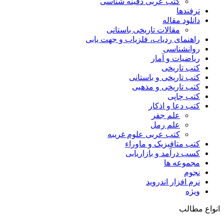
کتب عربی دفینه شناسی
ترفندها
دانلود مقاله
مقالات تاریخی باستانی
راهنمای ردیاب، فلزیاب و جهت یابی
روانشناسی
ریاضیات و آمار
کتب تاریخی
کتب تاریخی و باستانی
کتب تاریخی و مذهبی
کتب چاپی
کتب دعا و اذکار
علم جفر
علم رمل
کتب عربی علوم غریبه
کتب متافیزیک و ماوراء
کسب درآمد و بازاریابی
مجموعه ها
نجوم
نرم افزار اندروید
ویژه
انواع مطالب