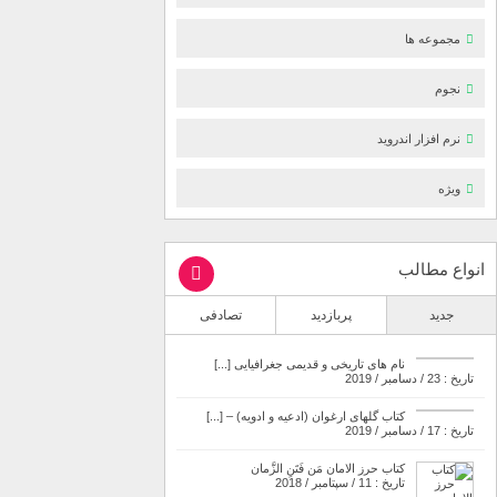
مجموعه ها
نجوم
نرم افزار اندروید
ویژه
انواع مطالب
جدید
پربازدید
تصادفی
نام های تاریخی و قدیمی جغرافیایی [...]
تاریخ : 23 / دسامبر / 2019
کتاب گلهای ارغوان (ادعیه و ادویه) – [...]
تاریخ : 17 / دسامبر / 2019
کتاب حرز الامان مَن فَتَنِ الزَّمان
تاریخ : 11 / سپتامبر / 2018