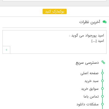
بوکمارک کنید
آخرین نظرات
امید پورجواد
می گوید :
امید [...]
محمدشهنوازی
می گوید :
دسترسی سریع
سلام بنده محمد شهنوازی فقط بوسیله ا [...]
صفحه اصلی
سبد خرید
محمد
می گوید :
سوابق خرید
سلام تعداد کتاب۶در سایت زیاد نیست [...]
تماس باما
مشکلات دانلود