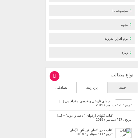
مجموعه ها
نجوم
نرم افزار اندروید
ویژه
انواع مطالب
جدید
پربازدید
تصادفی
نام های تاریخی و قدیمی جغرافیایی [...]
تاریخ : 23 / دسامبر / 2019
کتاب گلهای ارغوان (ادعیه و ادویه) – [...]
تاریخ : 17 / دسامبر / 2019
کتاب حرز الامان مَن فَتَنِ الزَّمان
تاریخ : 11 / سپتامبر / 2018