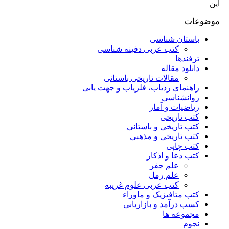
این
موضوعات
باستان شناسی
کتب عربی دفینه شناسی
ترفندها
دانلود مقاله
مقالات تاریخی باستانی
راهنمای ردیاب، فلزیاب و جهت یابی
روانشناسی
ریاضیات و آمار
کتب تاریخی
کتب تاریخی و باستانی
کتب تاریخی و مذهبی
کتب چاپی
کتب دعا و اذکار
علم جفر
علم رمل
کتب عربی علوم غریبه
کتب متافیزیک و ماوراء
کسب درآمد و بازاریابی
مجموعه ها
نجوم