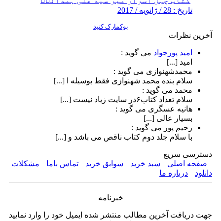
کتاب چہل اسرار میر سید علی ہمدانیؒ
تاریخ : 28 / ژانویه / 2017
بوکمارک کنید
آخرین نظرات
امید پورجواد
می گوید :
امید [...]
محمدشهنوازی
می گوید :
سلام بنده محمد شهنوازی فقط بوسیله ا [...]
محمد
می گوید :
سلام تعداد کتاب۶در سایت زیاد نیست [...]
هانیه عسگری
می گوید :
بسیار عالی [...]
رحیم پور
می گوید :
با سلام جلد دوم کتاب ناقص می باشد و [...]
دسترسی سریع
صفحه اصلی
سبد خرید
سوابق خرید
تماس باما
مشکلات
دانلود
درباره ما
خبرنامه
جهت دریافت آخرین مطالب منتشر شده ایمیل خود را وارد نمایید