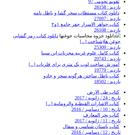
تقویم نجومی 97
بازدید : 28158
دانلود کتاب مستطاب سحر گشا و باطل نامه
بازدید : 27097
کتاب جواهر الاسرار جفر جامع ۱و۲
بازدید : 26108
دانلود کتاب رمز گشایی
جوغن ها(شناخت [...]
بازدید : 25309
کتاب کامل علوم غریبه مجربات ابن سینا
بازدید : 20743
آموزش ساخت لوپ یک متری برای فلزیاب [...]
بازدید : 19779
کتاب باطل ساختن هرگونه سحر و جادو
بازدید : 18502
کتاب طی الارض
تاریخ : 24 / ژانویه / 2017
کتاب الاشارات القبطية والرومانية [...]
تاریخ : 10 / دسامبر / 2016
کتاب بحر المعارف
تاریخ : 11 / ژانویه / 2017
کتاب باستان شناسی و سفال
تاریخ : 12 / دسامبر / 2016