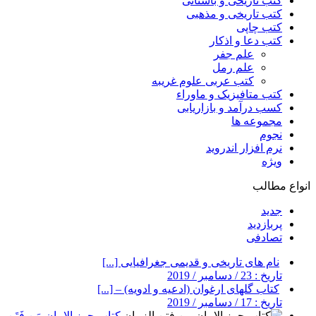
کتب تاریخی و باستانی
کتب تاریخی و مذهبی
کتب چاپی
کتب دعا و اذکار
علم جفر
علم رمل
کتب عربی علوم غریبه
کتب متافیزیک و ماوراء
کسب درآمد و بازاریابی
مجموعه ها
نجوم
نرم افزار اندروید
ویژه
انواع مطالب
جدید
پربازدید
تصادفی
نام های تاریخی و قدیمی جغرافیایی [...]
تاریخ : 23 / دسامبر / 2019
کتاب گلهای ارغوان (ادعیه و ادویه) – [...]
تاریخ : 17 / دسامبر / 2019
کتاب حرز الامان مَن فَتَنِ