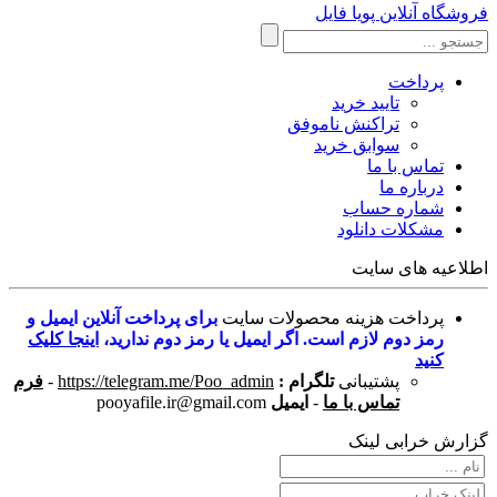
فروشگاه آنلاین پویا فایل
پرداخت
تایید خرید
تراکنش ناموفق
سوابق خرید
تماس با ما
درباره ما
شماره حساب
مشکلات دانلود
اطلاعیه های سایت
پرداخت هزینه محصولات سایت
برای پرداخت آنلاین ایمیل و
رمز دوم لازم است. اگر ایمیل یا رمز دوم ندارید،
اینجا کلیک
کنید
پشتیبانی
تلگرام :
https://telegram.me/Poo_admin
-
فرم
تماس با ما
-
ایمیل
pooyafile.ir@gmail.com
گزارش خرابی لینک