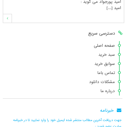
امید پورجواد
می گوید :
امید [...]
محمدشهنوازی
می گوید :
دسترسی سریع
سلام بنده محمد شهنوازی فقط بوسیله ا [...]
صفحه اصلی
سبد خرید
محمد
می گوید :
سوابق خرید
سلام تعداد کتاب۶در سایت زیاد نیست [...]
تماس باما
مشکلات دانلود
درباره ما
هانیه عسگری
می گوید :
بسیار عالی [...]
خبرنامه
جهت دریافت آخرین مطالب منتشر شده ایمیل خود را وارد نمایید تا در خبرنامه
رحیم پور
می گوید :
سایت عضو شوید :