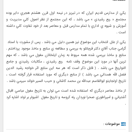
يكي از مدارس قديم ايران كه در تبريز در نيمه اول قرن هشتم هجري داير بوده
مجتمع « ربع رشيدي » مي باشد ، كه اين مجتمع از نظر اصول كلي مديريت و
آموزش و شيوه ي اداري با تمام مدارس قبل و معاصر بعد از خود تفاوت كلي داشته
است .
يكي از علل انتخاب اين موضوع نيز همين دليل مي باشد . پس از مشورت با استاد
گرامي جناب آقاي دكتر قرچانلو به بررسي و مطالعه ي منابع و ماخذ موجود پرداختم .
منابع و ماخذ بررسي شده همه مربوط به زمان ايلخانان مغول مي باشد ، كه مهم
ترين آنها در مورد اين موضوع وقف نامه ربع رشيدي ، مكاتبات رشيدي و جامع
التواريخ مي باشد . ( قابل ذكر است كه هر سه اين منابع اثر خواجه رشيد الدين
فضل الله همداني مي باشد ) از منابع ديگري كه مورد استفاده قرار گرفته است ،
تاريخ اولجايتو ابوالقاسم عبدالله بن محمد كاشاني و حيب السير خواند ميرمي باشد .
از ماخذ معاصر ديگري كه استفاده شده است مي توان به تاريخ مغول عباسي اقبال
آشتياني و امپراطوري صحرا نوردان رنه كروسه و تاريخ مغول اشيولر بر تولد اشاره كرد
.
موضوعات :