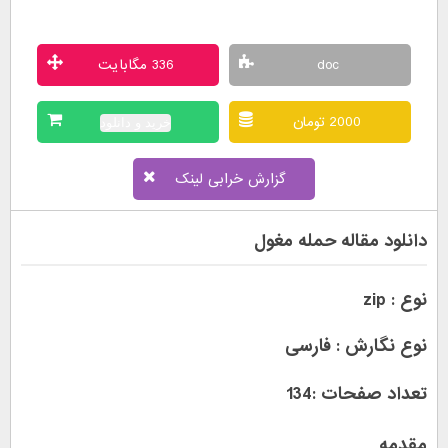
doc
336 مگابایت
2000 تومان
خرید و دانلود
گزارش خرابی لینک
دانلود مقاله حمله مغول
نوع : zip
نوع نگارش : فارسی
تعداد صفحات :134
مقدمه