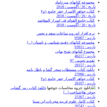
مجموعه کتابهای میرداماد
تاریخ : 26 / آگوست / 2018
کتاب جواهر الاسرار جفر جامع ۱و۲
تاریخ : 26 / آگوست / 2018
کتاب جامع الفوائد فی اسرار المقاصد
تاریخ : 26 / آگوست / 2018
نرم افزار اندروید ساعات سعد و نحس
بازدید : 95907
مجموعه کتابهای دفینه شناسی و باستان [...]
بازدید : 93911
مجموع کتابهای شیخ بهایی
بازدید : 46217
تقویم نجومی 97
بازدید : 28157
دانلود کتاب مستطاب سحر گشا و باطل نامه
بازدید : 27096
کتاب جواهر الاسرار جفر جامع ۱و۲
بازدید : 26107
دانلود کتاب رمز گشایی
جوغن ها(شناخت [...]
بازدید : 25307
کتاب کامل علوم غریبه مجربات ابن سینا
بازدید : 20742