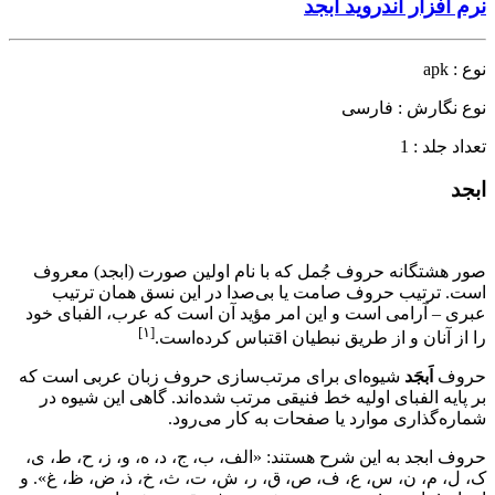
نرم افزار اندروید ابجد
نوع : apk
نوع نگارش : فارسی
تعداد جلد : 1
ابجد
صور هشتگانه حروف جُمل که با نام اولین صورت (ابجد) معروف
است. ترتیب حروف صامت یا بی‌صدا در این نسق همان ترتیب
عبری – آرامی است و این امر مؤید آن است که عرب، الفبای خود
[۱]
را از آنان و از طریق نبطیان اقتباس کرده‌است.
حروف
اَبجَد
شیوه‌ای برای مرتب‌سازی حروف زبان عربی است که
بر پایه الفبای اولیه خط فنیقی مرتب شده‌اند. گاهی این شیوه در
شماره‌گذاری موارد یا صفحات به کار می‌رود.
حروف ابجد به این شرح هستند: «الف، ب، ج، د، ه، و، ز، ح، ط، ی،
ک، ل، م، ن، س، ع، ف، ص، ق، ر، ش، ت، ث، خ، ذ، ض، ظ، غ». و