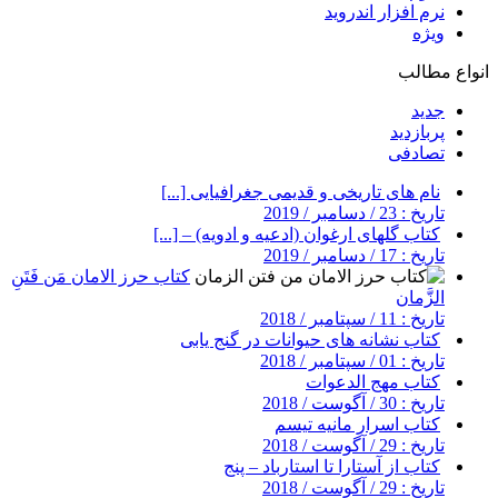
نرم افزار اندروید
ویژه
انواع مطالب
جدید
پربازدید
تصادفی
نام های تاریخی و قدیمی جغرافیایی [...]
تاریخ : 23 / دسامبر / 2019
کتاب گلهای ارغوان (ادعیه و ادویه) – [...]
تاریخ : 17 / دسامبر / 2019
کتاب حرز الامان مَن فَتَنِ
الزَّمان
تاریخ : 11 / سپتامبر / 2018
کتاب نشانه های حیوانات در گنج یابی
تاریخ : 01 / سپتامبر / 2018
کتاب مهج الدعوات
تاریخ : 30 / آگوست / 2018
کتاب اسرار مانیه تیسم
تاریخ : 29 / آگوست / 2018
کتاب از آستارا تا استارباد – پنج
تاریخ : 29 / آگوست / 2018