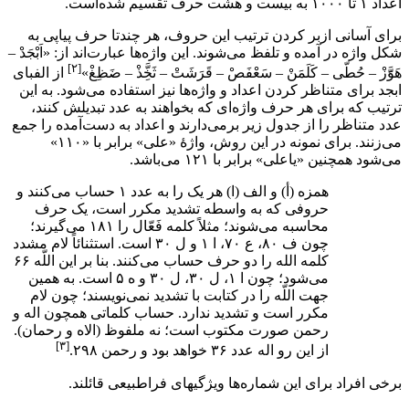
اعداد ۱ تا ۱۰۰۰ به بیست و هشت حرف تقسیم شده‌است.
برای آسانی ازبر کردن ترتیب این حروف، هر چندتا حرف پیاپی به
شکل واژه در آمده و تلفظ می‌شوند. این واژه‌ها عبارت‌اند از: «اَبْجَدْ –
[۲]
هَوََّزْ – حُطّی – کَلَمَنْ – سَعْفَصْ – قَرَشَتْ – ثَخَِّذْ – ضَظِغْ»
از الفبای
ابجد برای متناظر کردن اعداد و واژه‌ها نیز استفاده می‌شود. به این
ترتیب که برای هر حرف واژه‌ای که بخواهند به عدد تبدیلش کنند،
عدد متناظر را از جدول زیر برمی‌دارند و اعداد به دست‌آمده را جمع
می‌زنند. برای نمونه در این روش، واژهٔ «علی» برابر با «۱۱۰»
می‌شود همچنین «یاعلی» برابر با ۱۲۱ می‌باشد.
همزه (أ) و الف (ا) هر یک را به عدد ۱ حساب می‌کنند و
حروفی که به واسطه تشدید مکرر است، یک حرف
محاسبه می‌شوند؛ مثلاً کلمه فَعّال را ۱۸۱ می‌گیرند؛
چون ف ۸۰، ع ۷۰، ا ۱ و ل ۳۰ است. استثنائاً لام مشدد
کلمه الله را دو حرف حساب می‌کنند. بنا بر این اللّه ۶۶
می‌شود؛ چون ا ۱، ل ۳۰، ل ۳۰ و ه ۵ است. به همین
جهت اللّه را در کتابت با تشدید نمی‌نویسند؛ چون لام
مکرر است و تشدید ندارد. حساب کلماتی همچون اله و
رحمن صورت مکتوب است؛ نه ملفوظ (الاه و رحمان).
[۳]
از این رو اله عدد ۳۶ خواهد بود و رحمن ۲۹۸.
برخی افراد برای این شماره‌ها ویژگیهای فراطبیعی قائلند.