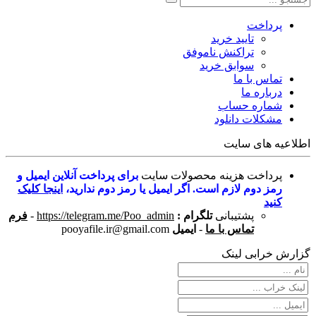
پرداخت
تایید خرید
تراکنش ناموفق
سوابق خرید
تماس با ما
درباره ما
شماره حساب
مشکلات دانلود
اطلاعیه های سایت
پرداخت هزینه محصولات سایت
برای پرداخت آنلاین ایمیل و
رمز دوم لازم است. اگر ایمیل یا رمز دوم ندارید،
اینجا کلیک
کنید
پشتیبانی
تلگرام :
https://telegram.me/Poo_admin
-
فرم
تماس با ما
-
ایمیل
pooyafile.ir@gmail.com
گزارش خرابی لینک