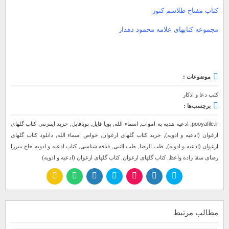
کتاب مفتاح طلاسم کنوز
مجموعه کتابهای علامه محمود دهدار
موضوعات :
کتب دعا و اذکار
برچسب‌ها :
pooyafile.ir
,
ادعیه هدیه به اموات
,
اسماء الله
,
پویا فایل
,
پویافایل
,
خرید اینترنتی کتاب گلهای
ارغوان (ادعیه و ادویه)
,
خرید کتاب گلهای ارغوان
,
خواص اسماء الله
,
دانلود کتاب گلهای
ارغوان (ادعیه و ادویه)
,
طب الرضا
,
طب النبی
,
قیافه شناسی
,
کتاب ادعیه و ادویه حاج میرزا
رضای سقا زاده واعظ
,
کتاب گلهای ارغوان
,
کتاب گلهای ارغوان (ادعیه و ادویه)
مطالب مرتبط