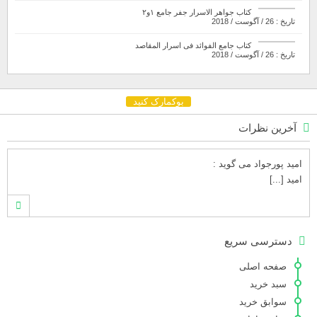
کتاب جواهر الاسرار جفر جامع ۱و۲
تاریخ : 26 / آگوست / 2018
کتاب جامع الفوائد فی اسرار المقاصد
تاریخ : 26 / آگوست / 2018
بوکمارک کنید
آخرین نظرات
امید پورجواد
می گوید :
امید [...]
محمدشهنوازی
می گوید :
دسترسی سریع
سلام بنده محمد شهنوازی فقط بوسیله ا [...]
صفحه اصلی
سبد خرید
سوابق خرید
محمد
می گوید :