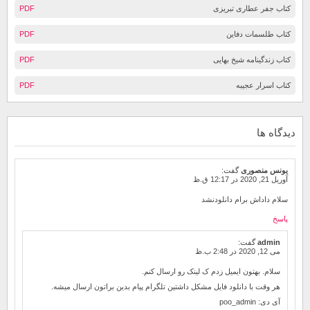
کتاب جفر عطاری تبریزی
PDF
کتاب طلسمات دفاین
PDF
کتاب زندگینامه شیخ بهایی
PDF
کتاب اسرار عجیبه
PDF
دیدگاه ها
یونس منصوری
گفت:
آوریل 21, 2020 در 12:17 ق.ظ
سلام داداش برام دانلودنشد
پاسخ
admin
گفت:
می 12, 2020 در 2:48 ب.ظ
سلام. بهتون ایمیل زدم ک لینک رو ارسال کنم.
هر وقت با دانلود فایل مشکل داشتین تلگرام پیام بدین براتون ارسال میشه.
آی دی: poo_admin