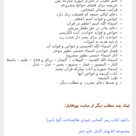
ختم عجیب از اسرار سوره مبارکه یس
عریضه برای قضای حوائج مشروعه
قرائت ضمائر اشخاص
دعای لیالی جمعه که فضیلت زیاد دارد
خواس و فواید اسم اعظم
اسماء الله اسم اعظم در قرآن
دعای مادر در حق طفل مریض
خواص و فواید خواندن آیت الکرسی
خواندن ذکر برای پسر دار شدن زن
ادعیه هدیه به اموات
آثار اسماء الله الحسنی و خواص و فواید آن
فضل خواندن اسماء حسنی بطور موجز
آثار اسماء حسنی بطور مشروح
اسماء الله الصمد – الوهاب – المذل – رزاق و فتاح – علیم – باسط
البار – المصور – غفار – سمیع – بصیر – عدل – عدل …
اسماء سوره و آیات مبارکه قرآن مجید
آیات کریمه و خواص آنها
طب الشیعه
و صدها دعای مجرب و مطلب دیگر…
لینک چند مطلب دیگر از سایت پویافایل:
دانلود کتاب رمز گشایی جوغن ها(شناخت گنج یابی)
مجموعه کتابهای کامل علم جفر