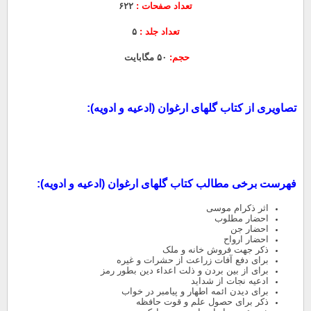
تعداد صفحات :
۶۲۲
تعداد جلد :
۵
حجم:
۵۰ مگابایت
تصاویری از کتاب گلهای ارغوان (ادعیه و ادویه):
فهرست برخی مطالب کتاب گلهای ارغوان (ادعیه و ادویه):
اثر ذکرام موسی
احضار مطلوب
احضار جن
احضار ارواح
ذکر جهت فروش خانه و ملک
برای دفع آفات زراعت از حشرات و غیره
برای از بین بردن و ذلت اعداء دین بطور رمز
ادعیه نجات از شداید
برای دیدن ائمه اطهار و پیامبر در خواب
ذکر برای حصول علم و قوت حافظه