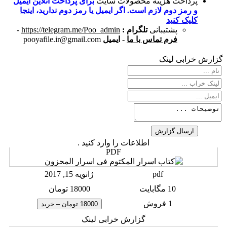
پرداخت هزینه محصولات سایت
برای پرداخت آنلاین ایمیل
و رمز دوم لازم است. اگر ایمیل یا رمز دوم ندارید،
اینجا
کلیک کنید
پشتیبانی
تلگرام :
https://telegram.me/Poo_admin
-
فرم تماس با ما
-
ایمیل
pooyafile.ir@gmail.com
گزارش خرابی لینک
اطلاعات را وارد کنید .
PDF
pdf
ژانویه 15, 2017
10 مگابایت
18000 تومان
1 فروش
18000 تومان – خرید
گزارش خرابی لینک