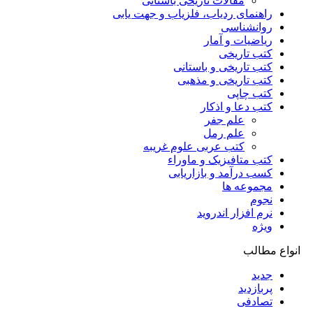
مقالات تاریخی باستانی
راهنمای ردیاب، فلزیاب و جهت یابی
روانشناسی
ریاضیات و آمار
کتب تاریخی
کتب تاریخی و باستانی
کتب تاریخی و مذهبی
کتب چاپی
کتب دعا و اذکار
علم جفر
علم رمل
کتب عربی علوم غریبه
کتب متافیزیک و ماوراء
کسب درآمد و بازاریابی
مجموعه ها
نجوم
نرم افزار اندروید
ویژه
انواع مطالب
جدید
پربازدید
تصادفی