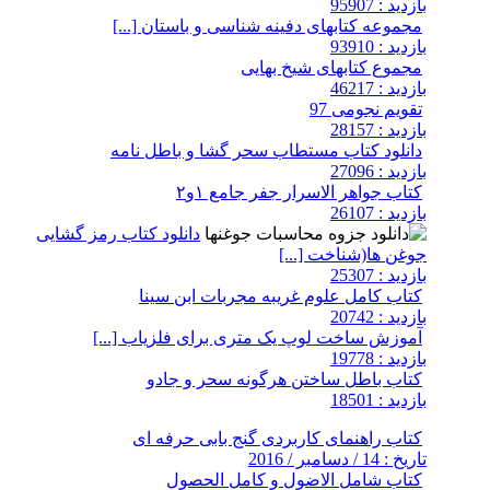
بازدید : 95907
مجموعه کتابهای دفینه شناسی و باستان [...]
بازدید : 93910
مجموع کتابهای شیخ بهایی
بازدید : 46217
تقویم نجومی 97
بازدید : 28157
دانلود کتاب مستطاب سحر گشا و باطل نامه
بازدید : 27096
کتاب جواهر الاسرار جفر جامع ۱و۲
بازدید : 26107
دانلود کتاب رمز گشایی
جوغن ها(شناخت [...]
بازدید : 25307
کتاب کامل علوم غریبه مجربات ابن سینا
بازدید : 20742
آموزش ساخت لوپ یک متری برای فلزیاب [...]
بازدید : 19778
کتاب باطل ساختن هرگونه سحر و جادو
بازدید : 18501
کتاب راهنمای کاربردی گنج بابی حرفه ای
تاریخ : 14 / دسامبر / 2016
کتاب شامل الاضول و کامل الحصول