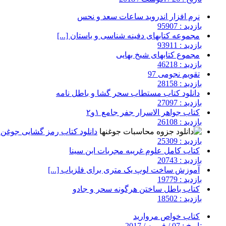
نرم افزار اندروید ساعات سعد و نحس
بازدید : 95907
مجموعه کتابهای دفینه شناسی و باستان [...]
بازدید : 93911
مجموع کتابهای شیخ بهایی
بازدید : 46218
تقویم نجومی 97
بازدید : 28158
دانلود کتاب مستطاب سحر گشا و باطل نامه
بازدید : 27097
کتاب جواهر الاسرار جفر جامع ۱و۲
بازدید : 26108
دانلود کتاب رمز گشایی جوغن ه
بازدید : 25309
کتاب کامل علوم غریبه مجربات ابن سینا
بازدید : 20743
آموزش ساخت لوپ یک متری برای فلزیاب [...]
بازدید : 19779
کتاب باطل ساختن هرگونه سحر و جادو
بازدید : 18502
کتاب خواص مروارید
تاریخ : 07 / فوریه / 2017