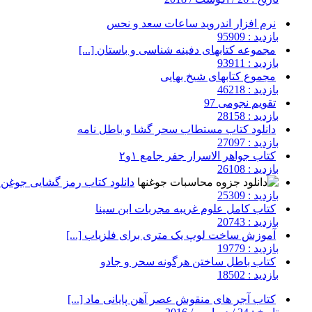
نرم افزار اندروید ساعات سعد و نحس
بازدید : 95909
مجموعه کتابهای دفینه شناسی و باستان [...]
بازدید : 93911
مجموع کتابهای شیخ بهایی
بازدید : 46218
تقویم نجومی 97
بازدید : 28158
دانلود کتاب مستطاب سحر گشا و باطل نامه
بازدید : 27097
کتاب جواهر الاسرار جفر جامع ۱و۲
بازدید : 26108
دانلود کتاب رمز گشایی جوغن ه
بازدید : 25309
کتاب کامل علوم غریبه مجربات ابن سینا
بازدید : 20743
آموزش ساخت لوپ یک متری برای فلزیاب [...]
بازدید : 19779
کتاب باطل ساختن هرگونه سحر و جادو
بازدید : 18502
کتاب آجر های منقوش عصر آهن پایانی ماد [...]