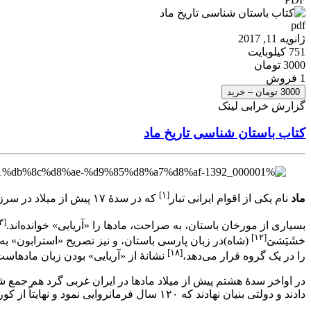
pdf
ژانویه 11, 2017
751 کیلوبایت
3000 تومان
1 فروش
3000 تومان – خرید
گزارش خرابی لینک
کتاب باستان شناسی تاریخ ماد
[۱]
ماد
نام یکی از اقوام ایرانی تبار
که در سدهٔ ۱۷ پیش از میلاد در سرزمینی که بعدها به نام ماد شناخته‌شد، نشیمن گزید.
[۳
بسیاری از مورخان باستان، به صراحت، مادها را «آریایی» خوانده‌اند.
[۱۲]
خشَیَشیَ
(شاه)در زبان پارسی باستان، و نیز تصریح «استرابون» به «
[۱۸]
را در یک گروه قرار می‌دهد،
نشانهٔ از «آریایی» بودن زبان مادهاست
در اواخر سدهٔ هشتم پیش از میلاد مادها در ایران غربی گرد هم جمع ش
دادند و دولتی بنیان نهادند که ۱۲۰ سال فرمانروایی نمود و نهایتاً از کوروش بزرگ شکست خورد.