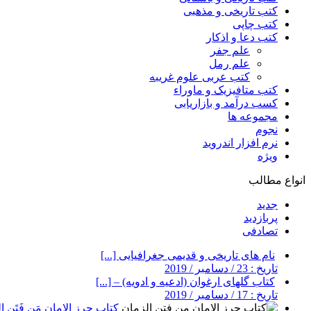
کتب تاریخی و مذهبی
کتب چاپی
کتب دعا و اذکار
علم جفر
علم رمل
کتب عربی علوم غریبه
کتب متافیزیک و ماوراء
کسب درآمد و بازاریابی
مجموعه ها
نجوم
نرم افزار اندروید
ویژه
انواع مطالب
جدید
پربازدید
تصادفی
نام های تاریخی و قدیمی جغرافیایی [...]
تاریخ : 23 / دسامبر / 2019
کتاب گلهای ارغوان (ادعیه و ادویه) – [...]
تاریخ : 17 / دسامبر / 2019
کتاب حرز الامان مَن فَتَنِ ال