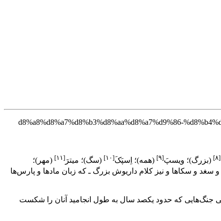
[۱۱]
[۱۰]
[۹]
[۸]
(بزرگ)؛ ویسپَ
(همه)؛ اِسپَکَ
(سگ)؛ میترَ
(مهر)؛
 و سغد و سکاها و نیز کلام داریوش بزرگ ـ که زبان مادها و پارس‌ها
و طی جنگ‌هایی که حدود یکصد سال به طول انجامید آنان را شکست