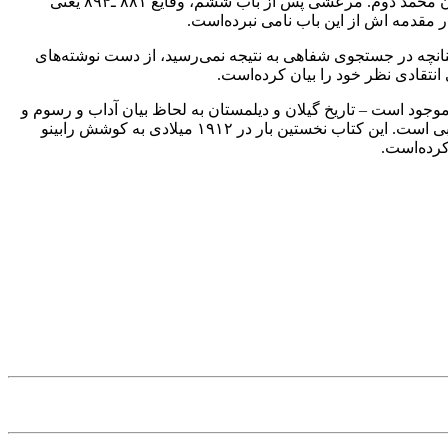
احمد و پسرش، کارکیا سلطان محمد دوم، و منازعات میان مدعیان حکومتِ کیاییان مانند سید داوود کیا ؛ و شرح وقایع دوره حکومت سلطان محمد دوم. مرعشی پس از باب ششم، وقایع ۸۸۱ ـ۸۹۴ یعنی
مقدمه اش از این باب نامی نبرده‌است.
نانچه در جستجوی شفاهی به نتیجه نمی‌رسید، از دست نوشته‌های
انتقادی نظر خود را بیان کرده‌است.
وجود است – تاریخ گیلان و دیلمستان به لحاظ بیان آداب و رسوم و
زندگی اجتماعی مردم گیلان و رسم الخط و نکات دستوری گیلکی اهمیت دارد. نثر این کتاب روان و ساده و آمیخته با آیات قرآنی و اشعار عربی است. این کتاب نخستین بار در ۱۹۱۲ میلادی به کوشش رابینو