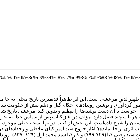
 ظهیرالدینِ مرعشی است. این اثر ظاهراً قدیمترین تاریخ محلی به جا ما
ا سلطان محمد دوم (حک: ۸۵۱ـ۸۸۳) عده‌ای را مأمور گردآوری و نوشتن رویدادهای حکام گیل و دی
ر باب چند فصل دارد. مؤلف در آغاز کتاب پس از سپاس خدا، به ضرور
تان را شرح داده‌است. این بخش از کتاب در تنها نسخه خطی موجود، وج
اب اثری بر جا نمانده)؛ آغاز خروج سید امیر کیای ملاطی و رخدادهای