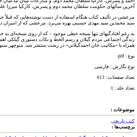
آخرین سالهای حکومت سلطان محمد دوم و پسرش، کارکیا میرزا علی، 
مرعشی در تألیف کتاب هنگام استفاده از دست نوشته‌هایی که قبلاً ج
سید محمدبن سید مهدی حسینی بهره می‌برد. مرعشی که از امیران دربار 
به رغم افتادگیهای تنها نسخه خطی موجود – که از روی نسخه‌ای به خ
همراه با «مکاتیب خان احمدگیلانی» در رشت منتشر شد. منوچهر ستوده نیز این کتاب را تصحیح 
نوع : pdf
نوع نگارش : فارسی
تعداد صفحات : 613
تعداد جلد : 1
موضوعات :
کتب تاریخی
برچسب‌ها :