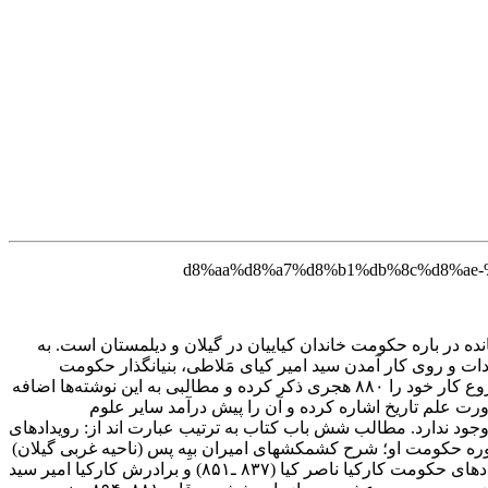
نده در باره حکومت خاندان کیاییان در گیلان و دیلمستان است. به
لم پیش از حکومت سادات و روی کار آمدن سید امیر کیای مَلاطی، بنیانگذار حکومت
کیاییان در گیلان (۷۶۳ـ۷۷۶)، تا ۸۸۱ کرد. او از سید ظهیرالدین مرعشی خواست تا آن دست نوشته‌ها را تنظیم و تدوین کند. مرعشی تاریخ شروع کار خود را ۸۸۰ هجری ذکر کرده و مطالبی به این نوشته‌ها اضافه
ت علم تاریخ اشاره کرده و آن را پیش درآمد سایر علوم
ود ندارد. مطالب شش باب کتاب به ترتیب عبارت اند از: رویدادهای
 دوره حکومت او؛ شرح کشمکشهای امیران بیِه پس (ناحیه غربی گیلان)
و بیِه پیش (ناحیة شرقی گیلان) و وقایع حدود ۷۸۱ تا ۷۹۷؛ دورة حکومت سید رضی کیا (۷۲۹ـ۷۹۹) و کارکیا سید محمد اول (۸۲۹ ـ۸۳۷)؛ رویدادهای حکومت کارکیا ناصر کیا (۸۳۷ ـ۸۵۱) و برادرش کارکیا امیر سید