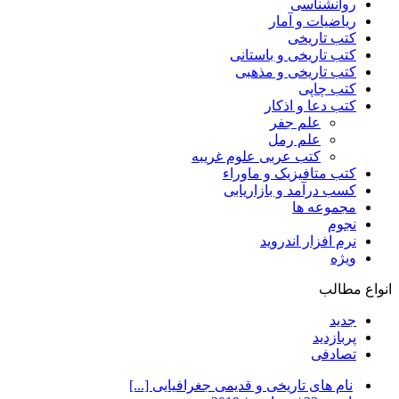
روانشناسی
ریاضیات و آمار
کتب تاریخی
کتب تاریخی و باستانی
کتب تاریخی و مذهبی
کتب چاپی
کتب دعا و اذکار
علم جفر
علم رمل
کتب عربی علوم غریبه
کتب متافیزیک و ماوراء
کسب درآمد و بازاریابی
مجموعه ها
نجوم
نرم افزار اندروید
ویژه
انواع مطالب
جدید
پربازدید
تصادفی
نام های تاریخی و قدیمی جغرافیایی [...]