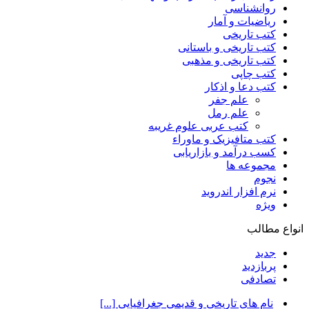
روانشناسی
ریاضیات و آمار
کتب تاریخی
کتب تاریخی و باستانی
کتب تاریخی و مذهبی
کتب چاپی
کتب دعا و اذکار
علم جفر
علم رمل
کتب عربی علوم غریبه
کتب متافیزیک و ماوراء
کسب درآمد و بازاریابی
مجموعه ها
نجوم
نرم افزار اندروید
ویژه
انواع مطالب
جدید
پربازدید
تصادفی
نام های تاریخی و قدیمی جغرافیایی [...]