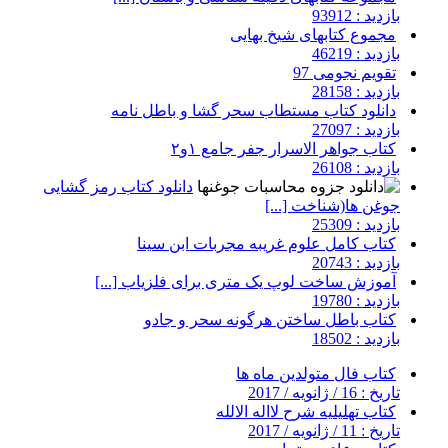
بازدید : 93912
مجموع کتابهای شیخ بهایی
بازدید : 46219
تقویم نجومی 97
بازدید : 28158
دانلود کتاب مستطاب سحر گشا و باطل نامه
بازدید : 27097
کتاب جواهر الاسرار جفر جامع ۱و۲
بازدید : 26108
دانلود کتاب رمز گشایی
جوغن ها(شناخت [...]
بازدید : 25309
کتاب کامل علوم غریبه مجربات ابن سینا
بازدید : 20743
آموزش ساخت لوپ یک متری برای فلزیاب [...]
بازدید : 19780
کتاب باطل ساختن هرگونه سحر و جادو
بازدید : 18502
کتاب فال متولدین ماه ها
تاریخ : 16 / ژانویه / 2017
کتاب تهلیلیه شرح لااله الالله
تاریخ : 11 / ژانویه / 2017