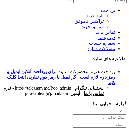
پرداخت
تایید خرید
تراکنش ناموفق
سوابق خرید
تماس با ما
درباره ما
شماره حساب
مشکلات دانلود
اطلاعیه های سایت
پرداخت هزینه محصولات سایت
برای پرداخت آنلاین ایمیل و
رمز دوم لازم است. اگر ایمیل یا رمز دوم ندارید،
اینجا کلیک
کنید
پشتیبانی
تلگرام :
https://telegram.me/Poo_admin
-
فرم
تماس با ما
-
ایمیل
pooyafile.ir@gmail.com
گزارش خرابی لینک