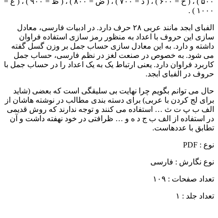
۵۰۰ ) ، ( خ = ۶۰۰ ) ، ( ذ = ۷۰۰ ) ، ( ض = ۸۰۰ ) ، ( ظ = ۹۰۰ ) ، ( غ =
۱۰۰۰ ) .
الفبای ابجد مانند عربی ۲۸ حرف دارد. در ادبیات فارسی، معادل
سازی این حروف با اعداد به منظور رمز سازی استفاده فراوان
داشته و دارد. به این معادل سازی حساب جمل بر وزن گسل گفته
می شود. به خصوص در صنعت لغز در نظم فارسی، حساب جمل
کاربرد فراوان دارد. یعنی ارتباط یک به یک اعداد را در حساب جمل با
حروف در الفبای ابجد.
حال می توانم بگویم چرا نهایت بی سلیقگی است که بعضی (شاید
برای لج کردن با عربی) برای دسته بندی مطالب در نوشته هاشان از
الف ب پ ت ث … استفاده می کنند و توجه ندارند که روش قدیمی
در استفاده از الف ب ج د ه و … ظرافتی در خود نهفته داشت و آن
تطابق با عددهاست.
نوع : PDF
نوع نگارش : فارسی
تعداد صفحات : ۱۰۹
تعداد جلد : ۱