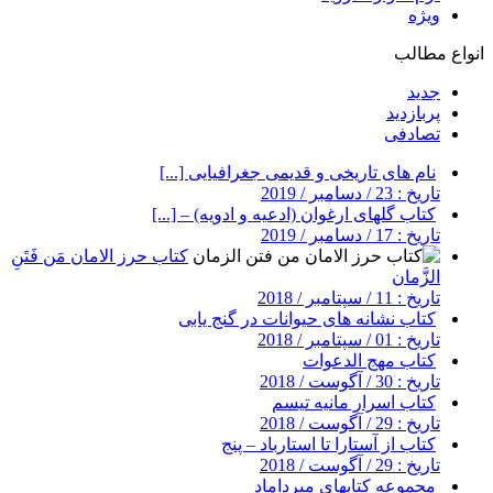
ویژه
انواع مطالب
جدید
پربازدید
تصادفی
نام های تاریخی و قدیمی جغرافیایی [...]
تاریخ : 23 / دسامبر / 2019
کتاب گلهای ارغوان (ادعیه و ادویه) – [...]
تاریخ : 17 / دسامبر / 2019
کتاب حرز الامان مَن فَتَنِ
الزَّمان
تاریخ : 11 / سپتامبر / 2018
کتاب نشانه های حیوانات در گنج یابی
تاریخ : 01 / سپتامبر / 2018
کتاب مهج الدعوات
تاریخ : 30 / آگوست / 2018
کتاب اسرار مانیه تیسم
تاریخ : 29 / آگوست / 2018
کتاب از آستارا تا استارباد – پنج
تاریخ : 29 / آگوست / 2018
مجموعه کتابهای میرداماد