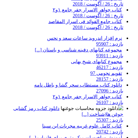
تاریخ : 26 / آگوست / 2018
کتاب جواهر الاسرار جفر جامع ۱و۲
تاریخ : 26 / آگوست / 2018
کتاب جامع الفوائد فی اسرار المقاصد
تاریخ : 26 / آگوست / 2018
نرم افزار اندروید ساعات سعد و نحس
بازدید : 95907
مجموعه کتابهای دفینه شناسی و باستان [...]
بازدید : 93911
مجموع کتابهای شیخ بهایی
بازدید : 46217
تقویم نجومی 97
بازدید : 28157
دانلود کتاب مستطاب سحر گشا و باطل نامه
بازدید : 27096
کتاب جواهر الاسرار جفر جامع ۱و۲
بازدید : 26107
دانلود کتاب رمز گشایی
جوغن ها(شناخت [...]
بازدید : 25307
کتاب کامل علوم غریبه مجربات ابن سینا
بازدید : 20742
آموزش ساخت لوپ یک متری برای فلزیاب [...]