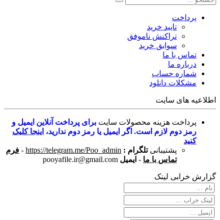
پرداخت
تایید خرید
تراکنش ناموفق
سوابق خرید
تماس با ما
درباره ما
شماره حساب
مشکلات دانلود
اطلاعیه های سایت
پرداخت هزینه محصولات سایت
برای پرداخت آنلاین ایمیل و
رمز دوم لازم است. اگر ایمیل یا رمز دوم ندارید،
اینجا کلیک
کنید
پشتیبانی
تلگرام :
https://telegram.me/Poo_admin
-
فرم
تماس با ما
-
ایمیل
pooyafile.ir@gmail.com
گزارش خرابی لینک