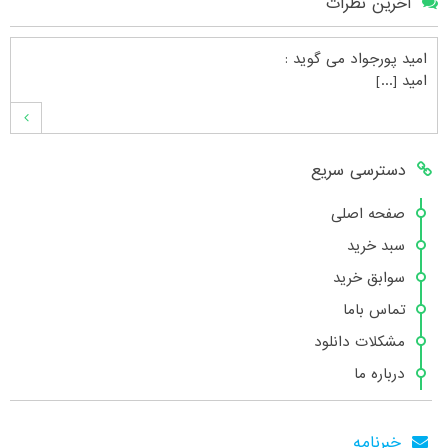
آخرین نظرات
امید پورجواد
می گوید :
امید [...]
محمدشهنوازی
می گوید :
دسترسی سریع
سلام بنده محمد شهنوازی فقط بوسیله ا [...]
صفحه اصلی
سبد خرید
محمد
می گوید :
سوابق خرید
سلام تعداد کتاب۶در سایت زیاد نیست [...]
تماس باما
مشکلات دانلود
درباره ما
هانیه عسگری
می گوید :
بسیار عالی [...]
خبرنامه