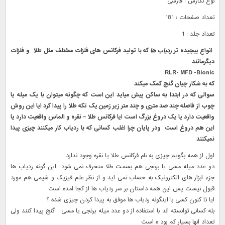
نوع نگارش : فارسی
تعداد صفحات : 181
تعداد جلد : 1
انواع پیچیده تر
ردیاب ها
که با تولید فرکانس های فلزات مختلف مثل طلا و فلزات
دیگرمانند
RLR- MFD -Bionic
که به شکار چیان گنج کمک میکند
سوالی که در ابتدا به ساکن پیش میاید این است که چگونه میتوان با یک میله یا
چوب از فاصله چند صد متری و چند متر زیر زمین یک تکه طلا را پیدا کرد ایا این روش
واقعیت دارد یا یک دروغ بزرگ است ایا فرکانس طلا – نقره و الماس واقعیت دارد یا
این هم دروغ است ودر پایان چرا اغلب کسانی که با ردیاب کار میکنند چیزی پیدا
نمیکنند
اول از همه بگویم چیزی به نام فرکانس طلا یا نقره وجود ندارد
دو عدد میله مسی یا برنجی هم بسمت طلا منحرف نمی شود این گونه ردیاب ها
جزء ابزار های الکترونیک به حساب نمی اید و از نظر علم فیزیک و شیمی هم مورد
قبول نیست پس این همه داستان بر سر ردیاب ها از کجا امده است
ایا تا کنون کسی با اینگونه ردیاب ها موفق به پیدا کردن چیزی شده ؟
بله کسانی توانسته اند با استفاده از دو عدد میله برنجی یا مسی گنج پیدا کنند ولی
تعداد انها بسیار کم بود ه است