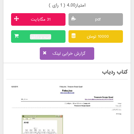
امتیاز4.00 ( 1 رای )
pdf
31 مگابایت
10000 تومان
خرید و دانلود
گزارش خرابی لینک
کتاب ردیاب