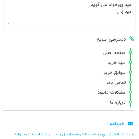
امید پورجواد
می گوید :
امید [...]
محمدشهنوازی
می گوید :
دسترسی سریع
سلام بنده محمد شهنوازی فقط بوسیله ا [...]
صفحه اصلی
سبد خرید
محمد
می گوید :
سوابق خرید
سلام تعداد کتاب۶در سایت زیاد نیست [...]
تماس باما
مشکلات دانلود
درباره ما
هانیه عسگری
می گوید :
بسیار عالی [...]
خبرنامه
جهت دریافت آخرین مطالب منتشر شده ایمیل خود را وارد نمایید تا در خبرنامه
رحیم پور
می گوید :