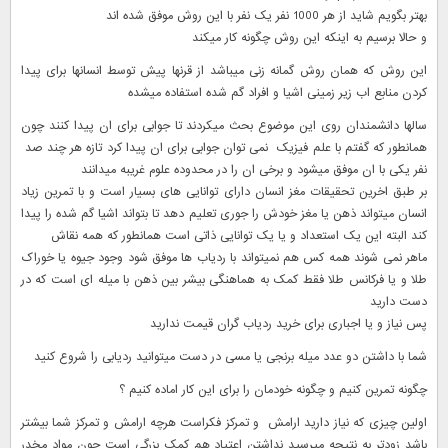
بهتر بگویم شاید از هر 1000 نفر یک نفر با این روش موفق شده اند
و حالا برسیم به اینکه این روش چگونه کار میکند
این روش که همان روش گمانه زنی میباشد از قرنها پیش توسط انسانها برای پیدا
کردن منابع اب زیر زمینی اشیا و افراد گم شده استفاده میشده
سالها دانشمندان روی این موضوع بحث میکردند تا جوابی برای ان پیدا کنند چون
همانطور که گفتم با علم فیزیک نمی توان جوابی برای ان پیدا کرد تازه هر چند صد
نفر یکی با ان موفق میشود و برخی ان را در محدوده علوم غریبه میدانند
بر طبق اخرین تحقیقات مغز انسان دارای توانایی های بسیار است و با تمرین زیاد
انسان میتواند ذهن یا مغز خودش را جوری تعلیم دهد تا بتواند اشیا گم شده را پیدا
کند البته این یک استعداد و یا یک توانایی ذاتی است همانطور که همه نقاش
ماهر نمی شوند همه کس هم نمیتواند با ردیاب ها موفق شود وجود جیوه یا خوراک
طلا و یا فرکانس طلا فقط کمک به هماهنگی بیشر بین ذهن با میله ای است که در
دست دارید
پس نیاز و یا اجباری برای خرید ردیاب گران قیمت ندارید
شما با داشتن دو عدد میله برنجی یا مسی در دست میتوانید ردیابی را شروع کنید
چگونه تمرین کنیم و چگونه خودمان را برای این کار اماده کنیم ؟
اولین چیزی که نیاز دارید ارامش و تمرکز فکراست هرچه ارامش و تمرکز شما بیشتر
باشد زودتر به نتیجه میرسید نداشتن اعتیاد هم کمک بزرگی است چون مواد مخدر