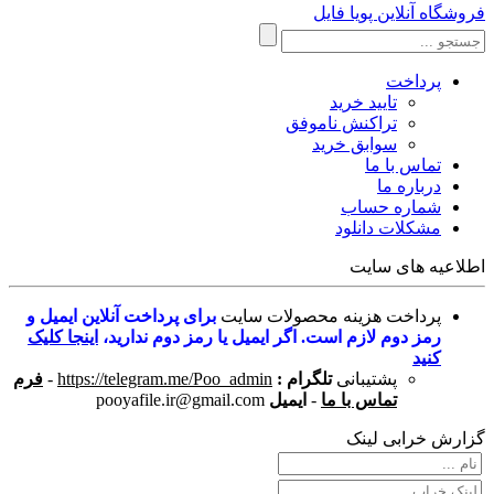
فروشگاه آنلاین پویا فایل
پرداخت
تایید خرید
تراکنش ناموفق
سوابق خرید
تماس با ما
درباره ما
شماره حساب
مشکلات دانلود
اطلاعیه های سایت
پرداخت هزینه محصولات سایت
برای پرداخت آنلاین ایمیل و
رمز دوم لازم است. اگر ایمیل یا رمز دوم ندارید،
اینجا کلیک
کنید
پشتیبانی
تلگرام :
https://telegram.me/Poo_admin
-
فرم
تماس با ما
-
ایمیل
pooyafile.ir@gmail.com
گزارش خرابی لینک