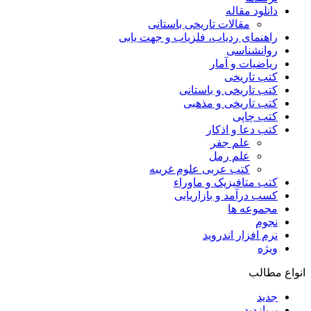
دانلود مقاله
مقالات تاریخی باستانی
راهنمای ردیاب، فلزیاب و جهت یابی
روانشناسی
ریاضیات و آمار
کتب تاریخی
کتب تاریخی و باستانی
کتب تاریخی و مذهبی
کتب چاپی
کتب دعا و اذکار
علم جفر
علم رمل
کتب عربی علوم غریبه
کتب متافیزیک و ماوراء
کسب درآمد و بازاریابی
مجموعه ها
نجوم
نرم افزار اندروید
ویژه
انواع مطالب
جدید
پربازدید