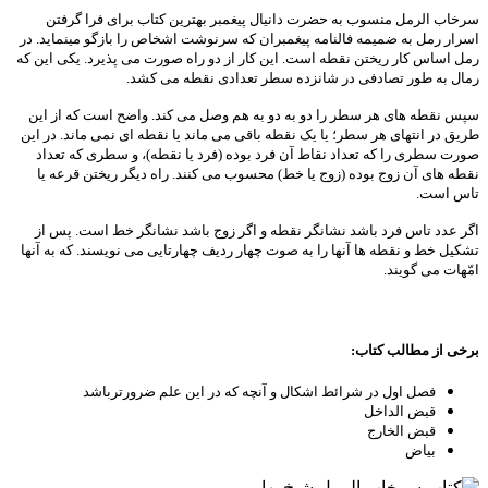
سرخاب الرمل منسوب به حضرت دانیال پیغمبر
بهترین کتاب برای فرا گرفتن
اسرار رمل به ضمیمه فالنامه پیغمبران که سرنوشت اشخاص را بازگو مینماید.
در
رمل اساس کار ریختن نقطه است. این کار از دو راه صورت می پذیرد. یکی این که
رمال به طور تصادفی در شانزده سطر تعدادی نقطه می کشد.
سپس نقطه های هر سطر را دو به دو به هم وصل می کند. واضح است که از این
طریق در انتهای هر سطر؛ یا یک نقطه باقی می ماند یا نقطه ای نمی ماند. در این
صورت سطری را که تعداد نقاط آن فرد بوده (فرد یا نقطه)، و سطری که تعداد
نقطه های آن زوج بوده (زوج یا خط) محسوب می کنند. راه دیگر ریختن قرعه یا
تاس است.
اگر عدد تاس فرد باشد نشانگر نقطه و اگر زوج باشد نشانگر خط است. پس از
تشکیل خط و نقطه ها آنها را به صوت چهار ردیف چهارتایی می نویسند. که به آنها
امّهات می گویند.
برخی از مطالب کتاب:
فصل اول در شرائط اشکال و آنچه که در این علم ضرورترباشد
قبض الداخل
قبض الخارج
بیاض