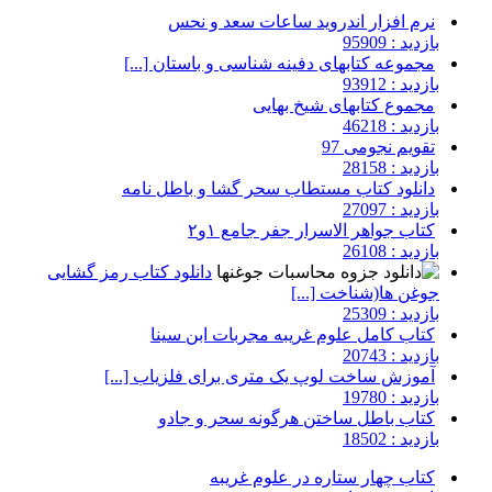
نرم افزار اندروید ساعات سعد و نحس
بازدید : 95909
مجموعه کتابهای دفینه شناسی و باستان [...]
بازدید : 93912
مجموع کتابهای شیخ بهایی
بازدید : 46218
تقویم نجومی 97
بازدید : 28158
دانلود کتاب مستطاب سحر گشا و باطل نامه
بازدید : 27097
کتاب جواهر الاسرار جفر جامع ۱و۲
بازدید : 26108
دانلود کتاب رمز گشایی
جوغن ها(شناخت [...]
بازدید : 25309
کتاب کامل علوم غریبه مجربات ابن سینا
بازدید : 20743
آموزش ساخت لوپ یک متری برای فلزیاب [...]
بازدید : 19780
کتاب باطل ساختن هرگونه سحر و جادو
بازدید : 18502
کتاب چهار ستاره در علوم غریبه