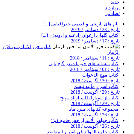
جدید
پربازدید
تصادفی
نام های تاریخی و قدیمی جغرافیایی [...]
تاریخ : 23 / دسامبر / 2019
کتاب گلهای ارغوان (ادعیه و ادویه) – [...]
تاریخ : 17 / دسامبر / 2019
کتاب حرز الامان مَن فَتَنِ
الزَّمان
تاریخ : 11 / سپتامبر / 2018
کتاب نشانه های حیوانات در گنج یابی
تاریخ : 01 / سپتامبر / 2018
کتاب مهج الدعوات
تاریخ : 30 / آگوست / 2018
کتاب اسرار مانیه تیسم
تاریخ : 29 / آگوست / 2018
کتاب از آستارا تا استارباد – پنج
تاریخ : 29 / آگوست / 2018
مجموعه کتابهای میرداماد
تاریخ : 26 / آگوست / 2018
کتاب جواهر الاسرار جفر جامع ۱و۲
تاریخ : 26 / آگوست / 2018
کتاب جامع الفوائد فی اسرار المقاصد