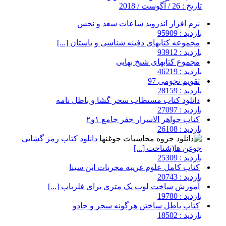
تاریخ : 26 / آگوست / 2018
نرم افزار اندروید ساعات سعد و نحس
بازدید : 95909
مجموعه کتابهای دفینه شناسی و باستان [...]
بازدید : 93912
مجموع کتابهای شیخ بهایی
بازدید : 46219
تقویم نجومی 97
بازدید : 28159
دانلود کتاب مستطاب سحر گشا و باطل نامه
بازدید : 27097
کتاب جواهر الاسرار جفر جامع ۱و۲
بازدید : 26108
دانلود کتاب رمز گشایی
جوغن ها(شناخت [...]
بازدید : 25309
کتاب کامل علوم غریبه مجربات ابن سینا
بازدید : 20743
آموزش ساخت لوپ یک متری برای فلزیاب [...]
بازدید : 19780
کتاب باطل ساختن هرگونه سحر و جادو
بازدید : 18502