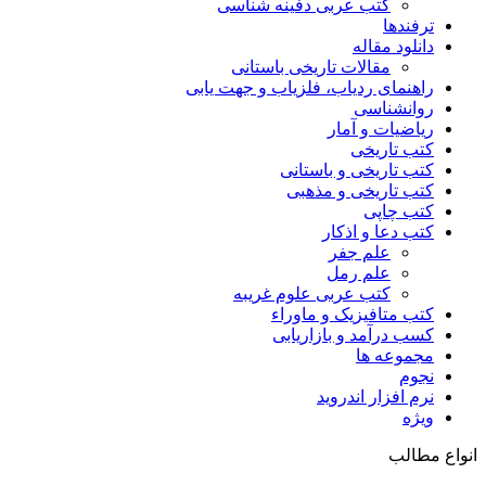
کتب عربی دفینه شناسی
ترفندها
دانلود مقاله
مقالات تاریخی باستانی
راهنمای ردیاب، فلزیاب و جهت یابی
روانشناسی
ریاضیات و آمار
کتب تاریخی
کتب تاریخی و باستانی
کتب تاریخی و مذهبی
کتب چاپی
کتب دعا و اذکار
علم جفر
علم رمل
کتب عربی علوم غریبه
کتب متافیزیک و ماوراء
کسب درآمد و بازاریابی
مجموعه ها
نجوم
نرم افزار اندروید
ویژه
انواع مطالب