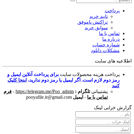
پرداخت
تایید خرید
تراکنش ناموفق
سوابق خرید
تماس با ما
درباره ما
شماره حساب
مشکلات دانلود
اطلاعیه های سایت
پرداخت هزینه محصولات سایت
برای پرداخت آنلاین ایمیل و
رمز دوم لازم است. اگر ایمیل یا رمز دوم ندارید،
اینجا کلیک
کنید
پشتیبانی
تلگرام :
https://telegram.me/Poo_admin
-
فرم
تماس با ما
-
ایمیل
pooyafile.ir@gmail.com
گزارش خرابی لینک