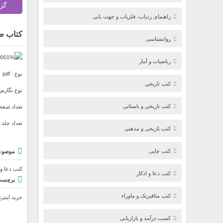
گز
راهنمای ردیاب، فلزیاب و جهت یابی
کتاب طا
روانشناسی
ریاضیات و آمار
نوع : pdf
کتب تاریخی
نوع نگارش
کتب تاریخی و باستانی
تعداد صفحات 
تعداد جلد : 
کتب تاریخی و مذهبی
کتب چاپی
موضوع
کتب دعا و 
کتب دعا و اذکار
برچسب‌
کتب متافیزیک و ماوراء
خرید اینتر
کسب درآمد و بازاریابی