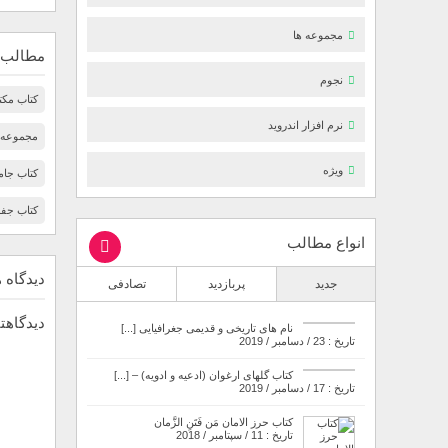
مجموعه ها
مطالب 
نجوم
کتاب مکت
نرم افزار اندروید
مجموعه
ویژه
کتاب جام
کتاب جفر
انواع مطالب
دیدگاه ه
جدید
پربازدید
تصادفی
دیدگاهتا
نام های تاریخی و قدیمی جغرافیایی [...]
تاریخ : 23 / دسامبر / 2019
کتاب گلهای ارغوان (ادعیه و ادویه) – [...]
تاریخ : 17 / دسامبر / 2019
کتاب حرز الامان مَن فَتَنِ الزَّمان
تاریخ : 11 / سپتامبر / 2018