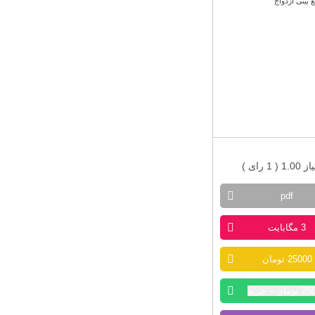
 1.00 (
1
رای )
pdf
3 مگابایت
25000 تومان
ان – خرید