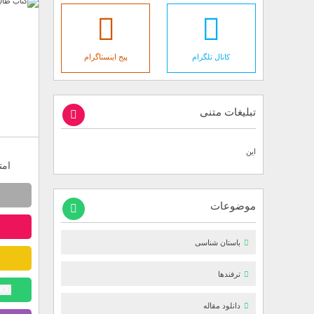
کانال تلگرام
پیج اینستاگرام
تبلیغات متنی
این
امتیاز
موضوعات
باستان شناسی
ترفندها
25000 توم
دانلود مقاله