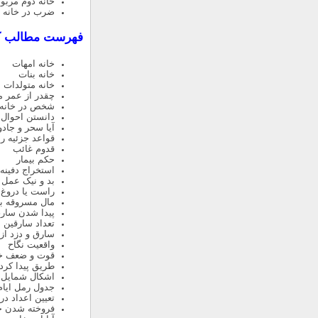
خانه دوم مربو
ضرب در خانه 
فهرست مطالب ک
خانه امهات
خانه بنات
خانه متولدات
چقدر از عمر م
شخص در خانه 
دانستن احوال 
آیا سحر و جادو
قواعد جزئیه ر
قدوم غائب
حکم بیمار
استخراج دفینه 
بد و نیک عمل 
راست یا دروغ 
مال مسروقه بد
پیدا شدن سار
تعداد سارقین
سارق و دزد از 
واقعیت نگاح
قوت و ضعف خا
طریق پیدا کرد
اشکال شمایل و
جدول رمل ایام
تعیین اعداد در
فروخته شدن 