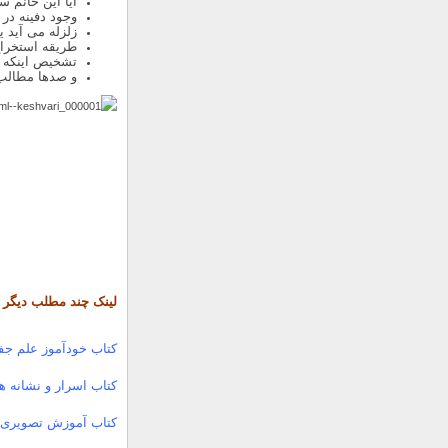
آیا این خانم س
وجود دفینه در 
زلزله می آید یا
طریقه استخرا
تشخیص اینکه در
و صدها مطالب
لینک چند مطلب دیگر ا
کتاب خودآموز علم جف
کتاب اسرار و نشانه ها
کتاب آموزش تصویری 