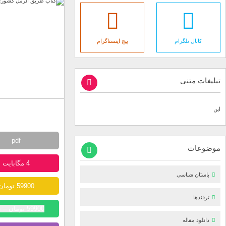
کانال تلگرام
پیج اینستاگرام
تبلیغات متنی
این
pdf
موضوعات
4 مگابایت
باستان شناسی
59900 تومان
ترفندها
59900 تومان – خرید
دانلود مقاله