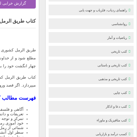
گزارش خرابی ل
راهنمای ردیاب، فلزیاب و جهت یابی
کتاب طریق الرمل
روانشناسی
ریاضیات و آمار
طریق الرمل کشوری : 
کتب تاریخی
مطلع شود و از خداون
کتب تاریخی و باستانی
چهار انگشت خود را ب
کتاب طریق الرمل کشو
کتب تاریخی و مذهبی
میپردازد. اگر قصد ورو
کتب چاپی
فهرست مطالب ک
کتب دعا و اذکار
آگاهی و فلسفه
تعریفات و دان
تمرکز و توجه 
کتب متافیزیک و ماوراء
خود آموزی رم
شمائی از رمل 
سطر اول آتش
کسب درآمد و بازاریابی
سطر دوم بادی