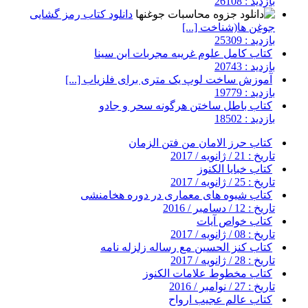
بازدید : 26108
دانلود کتاب رمز گشایی
جوغن ها(شناخت [...]
بازدید : 25309
کتاب کامل علوم غریبه مجربات ابن سینا
بازدید : 20743
آموزش ساخت لوپ یک متری برای فلزیاب [...]
بازدید : 19779
کتاب باطل ساختن هرگونه سحر و جادو
بازدید : 18502
کتاب حرز الامان من فتن الزمان
تاریخ : 21 / ژانویه / 2017
کتاب خبایا الکنوز
تاریخ : 25 / ژانویه / 2017
کتاب شیوه های معماری در دوره هخامنشی
تاریخ : 12 / دسامبر / 2016
کتاب خواص آیات
تاریخ : 08 / ژانویه / 2017
کتاب کنز الحسین مع رساله زلزله نامه
تاریخ : 28 / ژانویه / 2017
کتاب مخطوط علامات الکنوز
تاریخ : 27 / نوامبر / 2016
کتاب عالم عجیب ارواح