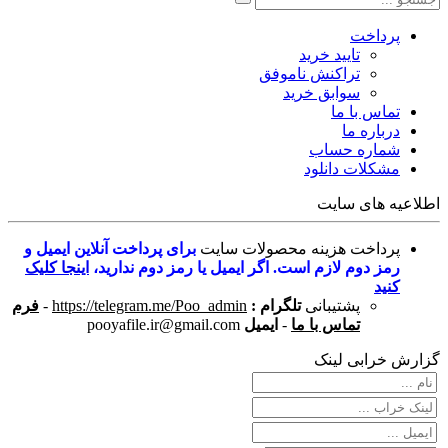
پرداخت
تایید خرید
تراکنش ناموفق
سوابق خرید
تماس با ما
درباره ما
شماره حساب
مشکلات دانلود
اطلاعیه های سایت
پرداخت هزینه محصولات سایت
برای پرداخت آنلاین ایمیل و
رمز دوم لازم است. اگر ایمیل یا رمز دوم ندارید،
اینجا کلیک
کنید
پشتیبانی
تلگرام :
https://telegram.me/Poo_admin
-
فرم
تماس با ما
-
ایمیل
pooyafile.ir@gmail.com
گزارش خرابی لینک