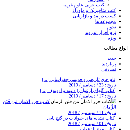
کتب عربی علوم غریبه
کتب متافیزیک و ماوراء
کسب درآمد و بازاریابی
مجموعه ها
نجوم
نرم افزار اندروید
ویژه
انواع مطالب
جدید
پربازدید
تصادفی
نام های تاریخی و قدیمی جغرافیایی [...]
تاریخ : 23 / دسامبر / 2019
کتاب گلهای ارغوان (ادعیه و ادویه) – [...]
تاریخ : 17 / دسامبر / 2019
کتاب حرز الامان مَن فَتَنِ
الزَّمان
تاریخ : 11 / سپتامبر / 2018
کتاب نشانه های حیوانات در گنج یابی
تاریخ : 01 / سپتامبر / 2018
کتاب مهج الدعوات