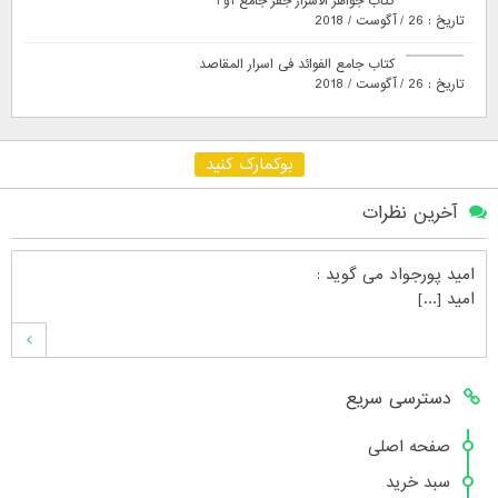
کتاب جواهر الاسرار جفر جامع ۱و۲
تاریخ : 26 / آگوست / 2018
کتاب جامع الفوائد فی اسرار المقاصد
تاریخ : 26 / آگوست / 2018
بوکمارک کنید
آخرین نظرات
امید پورجواد
می گوید :
امید [...]
محمدشهنوازی
می گوید :
دسترسی سریع
سلام بنده محمد شهنوازی فقط بوسیله ا [...]
صفحه اصلی
سبد خرید