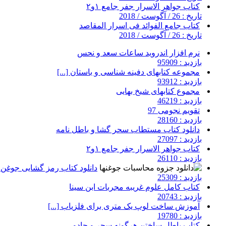
کتاب جواهر الاسرار جفر جامع ۱و۲
تاریخ : 26 / آگوست / 2018
کتاب جامع الفوائد فی اسرار المقاصد
تاریخ : 26 / آگوست / 2018
نرم افزار اندروید ساعات سعد و نحس
بازدید : 95909
مجموعه کتابهای دفینه شناسی و باستان [...]
بازدید : 93912
مجموع کتابهای شیخ بهایی
بازدید : 46219
تقویم نجومی 97
بازدید : 28160
دانلود کتاب مستطاب سحر گشا و باطل نامه
بازدید : 27097
کتاب جواهر الاسرار جفر جامع ۱و۲
بازدید : 26110
دانلود کتاب رمز گشایی جوغن ه
بازدید : 25309
کتاب کامل علوم غریبه مجربات ابن سینا
بازدید : 20743
آموزش ساخت لوپ یک متری برای فلزیاب [...]
بازدید : 19780
کتاب باطل ساختن هرگونه سحر و جادو