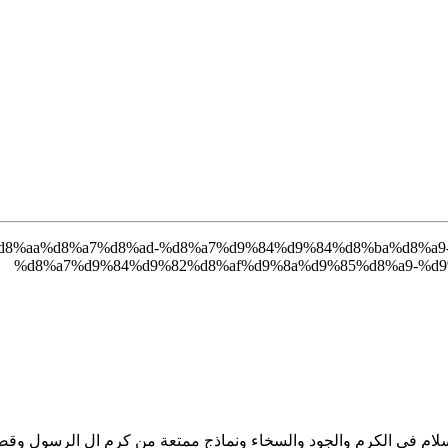
السلام في الكرم والجود والسخاء ونماذج ممتعة من كرم ال الرسول وق