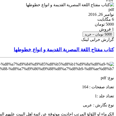
pdf
نوامبر 26, 2016
6 مگابایت
5000 تومان
1 فروش
5000 تومان – خرید
گزارش خرابی لینک
کتاب مفتاح اللغة المصرية القديمة و انواع خطوطها
نوع: pdf
تعداد صفحات : 164
تعداد جلد :1
نوع نگارش : عربی
الكرماء او اللؤلؤ المرتب احاديث موثوقة عن ائمة اهل البيت عليهم 