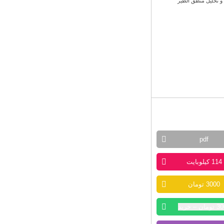
pdf
114 کیلوبایت
3000 تومان
ان – خرید