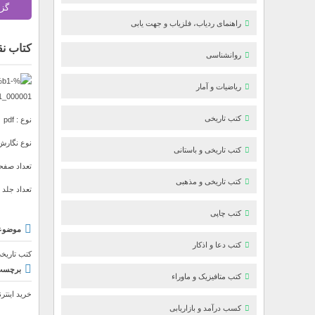
گز
راهنمای ردیاب، فلزیاب و جهت یابی
کتاب نق
روانشناسی
ریاضیات و آمار
کتب تاریخی
نوع : pdf
نوع نگارش
کتب تاریخی و باستانی
تعداد صفحا
کتب تاریخی و مذهبی
تعداد جلد : 
کتب چاپی
موضوع
کتب دعا و اذکار
کتب تاریخی
برچسب‌
کتب متافیزیک و ماوراء
خرید اینتر
کسب درآمد و بازاریابی