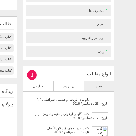
مجموعه ها
مطالب 
نجوم
کتاب سنگ
نرم افزار اندروید
کتاب اسط
ویژه
کتاب ایرا
کتاب فنج
انواع مطالب
جدید
پربازدید
تصادفی
دیدگاه ه
نام های تاریخی و قدیمی جغرافیایی [...]
تاریخ : 23 / دسامبر / 2019
دیدگاهتا
کتاب گلهای ارغوان (ادعیه و ادویه) – [...]
تاریخ : 17 / دسامبر / 2019
کتاب حرز الامان مَن فَتَنِ الزَّمان
تاریخ : 11 / سپتامبر / 2018