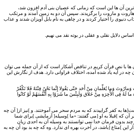
ن، معروف ترین آن ها این است که زمانى که عصیان بنى آدم افزون شد،
 هاروت و ماروت را برگزیدند. سپس آن دو به زمین آمدند و مرتکب
 دنیوى را اختیار کردند و در چاهى به نام بابل آویزان شدند و عذاب
اس دلایل نقلى و عقلى در بوته نقد مى نهیم.
آن ها با نص قرآن کریم در تناقض آشکار است که از آن جمله مى توان
 آیه ۱۰۲ سوره بقره آمده است. افسانه نقل شده با آن چه در آیه یاد شده آمده، اختلاف فراوانى دارد. هدف از نگارش این
مارُوتَ وَما یُعَلِّمانِ مِنْ أَحَد حَتّى یَقُولا إِنَّما نَحْنُ فِتْنَهٌ فَلا تَکْفُرْ
تَراهُ ما لَهُ فِى الآْخِرَهِ مِنْ خَلاق وَلَبِئْسَ ما شَرَوْا بِهِ أَنْفُسَهُمْ لَوْ کانُوا
ا به کفر گراییدند که به مردم سحر مى آموختند. و ]نیز از[ آن چه
آن که ]قبلا به او [مى گفتند: «ما ]وسیله[ آزمایشى ]براى شما
ند بدون فرمان خدا نمى توانستند به وسیله آن به احدى زیان
ین ]متاع [باشد، در آخرت بهره اى ندارد. وه که چه بد بود آن چه به