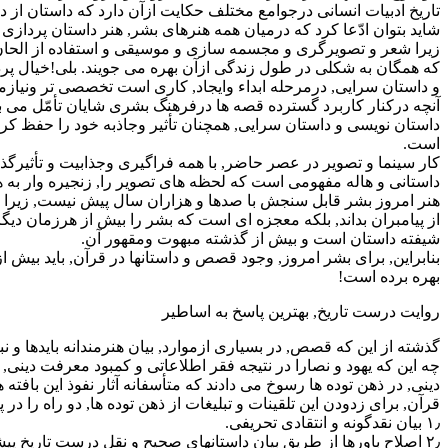
تاریخ ادبیات انسانى درجوامع مختلف حکایت ازآن دارد که داستان از د
شاید بتوان ادّعا کرد که درمیان همه هنرهاى بشر, هنر داستان پرداز
زیرا شعر و تصویرگرى و مجسمه سازى و موسیقى و استفاده از الحان خو
که همگان به شکلى در طول زندگى ازآن بهره مى جویند. بلى!خیال پر
و داستان سرایى, درمرحله ابداء وایجاد, کارى است تخصصى تر ونیازمن
آنچه درکنار کاربرد گسترده قصه ها درفرهنگ بشرى شایان تأمّل مى ب
داستان نویسى و داستان سرایى, همچنان تأثیر وجاذبه خود را حفظ کرده
است.
کار سینما و تصویر در عصر حاضر, با همه فراگیرى وجذابیت و تأثیرگذ
داستانى و هاله مفهومى است که لحظه هاى تصویر را, زنجیره وار به ه
هنر امروز بشر قابل سنجش با صدها و هزاران سال پیش نیست, زیرا هنر ا
از پیامبران بداند, بلکه معجزه اى است که بشر را بیش از هرزمان دی
شیفته داستان است و بیش از گذشته مبهوت ومقهور آن.
بنابراین, براى بشر امروز, وجود قصص و داستانها در قرآن, باید بیش 
بهره برده است!
روایت درست تاریخ, بهترین پاسخ به اساطیر
گذشته از این که قصص, در بسیارى ازموارد, بیان هنرمندانه بایدها و ن
چه این که یهود و نصارا در نتیجه فقر اطلاعاتى و کمبود معرفت دینى, ب
دینى, در ذهن توده ها رسوخ مى دادند که متأسفانه آثار نفوذ این بافت
قرآن, براى زدودن این تلقینات و تبلیغات از ذهن توده ها, دو راه را د
۱٫ بیان نقدگونه و انتقادى تحریفى.
۲٫ اصلاح باورها از طریق بیان داستانهاى صحیح و نقل درست تاریخ پیشینیان.