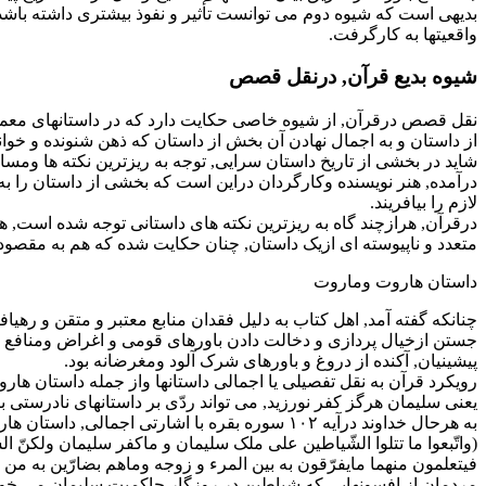
بدیهى است که شیوه دوم مى توانست تأثیر و نفوذ بیشترى داشته باشد. ز
واقعیتها به کارگرفت.
شیوه بدیع قرآن, درنقل قصص
نقل قصص درقرآن, از شیوه خاصى حکایت دارد که در داستانهاى معمول
از داستان و به اجمال نهادن آن بخش از داستان که ذهن شنونده و خوا
شاید در بخشى از تاریخ داستان سرایى, توجه به ریزترین نکته ها ومس
درآمده, هنر نویسنده وکارگردان دراین است که بخشى از داستان را به
لازم را بیافریند.
درقرآن, هرازچند گاه به ریزترین نکته هاى داستانى توجه شده است, ه
متعدد و ناپیوسته اى ازیک داستان, چنان حکایت شده که هم به مقصود و
داستان هاروت وماروت
چنانکه گفته آمد, اهل کتاب به دلیل فقدان منابع معتبر و متقن و رهی
جستن ازخیال پردازى و دخالت دادن باورهاى قومى و اغراض ومنافع ملى و
پیشینیان, آکنده از دروغ و باورهاى شرک آلود ومغرضانه بود.
رویکرد قرآن به نقل تفصیلى یا اجمالى داستانها واز جمله داستان هاروت
یعنى سلیمان هرگز کفر نورزید, مى تواند ردّى بر داستانهاى نادرست
به هرحال خداوند درآیه ۱۰۲ سوره بقره با اشارتى اجمالى, داستان هاروت وماروت را این گونه بیان فرموده است:
(واتّبعوا ما تتلوا الشّیاطین على ملک سلیمان و ماکفر سلیمان ولکنّ الش
فیتعلمون منهما مایفرّقون به بین المرء و زوجه وماهم بضارّین به من أح
مردمان از افسونهایى که شیاطین در روزگار حاکمیت سلیمان مى خواندن