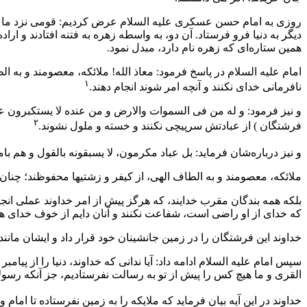
روزی به امام حسن عسکری علیه السلام عرض کردیم: قومی نزد ما هستند
دیگر به دنیا فرو فرستاد. آن دو، به واسطه زهره به فتنه افتادند و 
همین ستاره‌ای که زهره نام دارد، مبدل نمود.
امام علیه السلام در پاسخ فرمود: معاذ الله! ملائکه، معصومند و به ا
۱
نافرمانی خدای نکنند و آنچه امر شوند انجام دهند.
و نیز فرمود: و له من فی السموات والارض و من عنده لا یستکبرون عن
۲
فرشتگان ) از عبادتش سرپیچی نکنند و خسته و ملول نشوند.
و نیز درباره‌شان فرماید: بل عباد مکرمون، لا یسبقونه بالقول و هم
ملائکه، معصومند و به الطاف الهی، از کیفر و زشتیها محفوظند؛ چنان ک
بلکه همه بندگان مقرب خدایند، که هرگز پیش از امر خداوند عملی انجام
که خدای از او راضی است، شفاعت نکنند و آنان دایم از خوف خدای هر
خداوند این فرشتگان را در زمین جانشینان خود قرار داد و ایشان مانند ان
سپس امام علیه السلام ادامه داد: آیا ندانی که خداوند، دنیا را از پیام
القری و ما هیچ کس را پیش از تو به رسالت نفرستادیم، جز آنکه رسولا
خداوند در این آیه بیان فرماید که ملایکه را به زمین نفرستاده تا امام