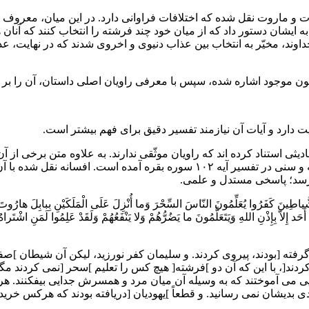
داستانى در مورد هاروت و ماروت نقل شده که اختلافات فراوانى دارد. در این میا
 ایشان دستور داد که از میان خود چند فرشته را انتخاب کنند که آنان
وند، مخیّر به انتخاب بین عذاب دنیوى و اخروى شدند که در نهایت، عذاب
ون موجود اشاره شده، سپس با معرفى راویان اصلى داستان، آن را بر اس
ت دارد و آیات آن نیازمند تفسیر دقیق براى فهم بیشتر است.
یثى استناد کرده اند که راویان موثّقى ندارند. به علاوه متن برخى از 
به افسانه هاروت و ماروت اشاره کرد که در کتاب هاى تفسیرى شیعه و سنى در تفسیر
 رسد؛ پاسخى مستدل و علمى.
اطِینَ کَفَرُوا یُعَلِّمُونَ النّاسَ السِّحْرَ وَما أُنْزِلَ عَلَى الْمَلَکَیْنِ بِبابِلَ هارُوتَ وَ
 أَحَد إِلاّ بِإِذْنِ اللهِ وَیَتَعَلَّمُونَ ما یَضُرُّهُمْ وَلا یَنْفَعُهُمْ وَلَقَدْ عَلِمُوا لَمَنِ اشْ
 [بودند، پیروى کردند. و سلیمان کفر نورزید، لیکن آن شیطان ]صفت[ه
ند[، با این که آن دو ]فرشته[ هیچ کس را تعلیم ]سحر [نمى کردند مگر 
یى مى آموختند که به وسیله آن میان مرد و همسرش جدایى بیفکنند. هرچ
دیشان نمى رسانید. و قطعاً ]یهودیان [دریافته بودند که هرکس خریدار ا