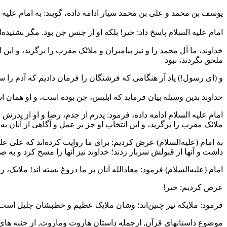
یوسف بن محمد و علی بن محمد سیار ادامه داده، گویند: به امام علیه ا
امام علیه السلام پاسخ داد: خیر! بلکه او از جنس جن بود. مگر نشنیده‌ا
خداوند، ما آل محمد را و نیز پیامبران و ملائک مقرب را برگزید، و ای
ملحق نگردند، نبود
و (ای رسول!) یاد آر هنگامی که فرشتگان را فرمان دادیم که آدم را سج
خداوند بدین وسیله بیان فرماید که ابلیس، جن بوده است، و او همان ا
امام علیه السلام ادامه داده، فرمود: پدرم از جدم، رضا و او از پدرش 
ملائک مقرب را برگزید، و این انتخاب او جز بر عمل و آگاهی از آنان ب
به امام (علیه‌السلام) عرض کردیم: برای ما روایت کرده‌اند که علی ع
داشت و آنها از قبولش سرباز زدند؛ خداوند نیز آنها را مسخ کرد و به 
امام (علیه‌السلام) فرمود: معاذالله آنان بر ما دروغ بسته اند! ملایک، 
عرض کردیم: خیر!
فرمود: ملایکه نیز چنین‌اند؛ و‌شان ملایک عظیم و خطبشان جلیل است 
موضوع داستانهاى قرآن, ازجمله داستان هاروت وماروت, از جنبه هاى