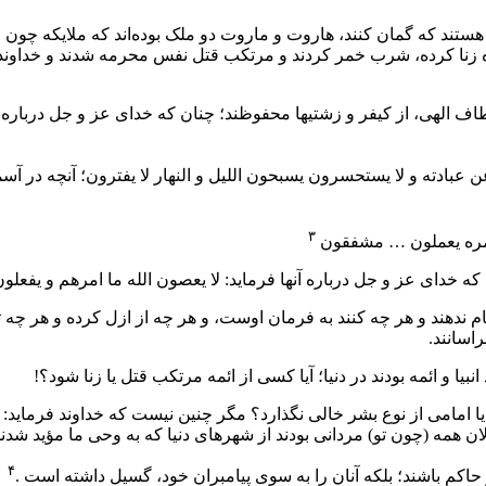
 که گمان کنند، هاروت و ماروت دو ملک بوده‌اند که ملایکه چون عصیان
اراده زنا کرده، شرب خمر کردند و مرتکب قتل نفس محرمه شدند و خداوند
لطاف الهی، از کیفر و زشتیها محفوظند؛ چنان که خدای عز و جل درباره آ
 عبادته و لا یستحسرون یسبحون اللیل و النهار لا یفترون؛ آنچه در آ
۳
 بامره یعملون … مشفقون
ه خدای عز و جل درباره آنها فرماید: لا یعصون الله ما امرهم و یفعلو
 ندهند و هر چه کنند به فرمان اوست، و هر چه از ازل کرده و هر چه تا 
اسانند.
بیا و ائمه بودند در دنیا؛ آیا کسی از ائمه مرتکب قتل یا زنا شود؟!
بر یا امامی از نوع بشر خالی نگذارد؟ مگر چنین نیست که خداوند فرماید: 
ن همه (چون تو) مردانی بودند از شهرهای دنیا که به وحی ما مؤید شدند
۴
 و حاکم باشند؛ بلکه آنان را به سوی پیامبران خود، گسیل داشته است .