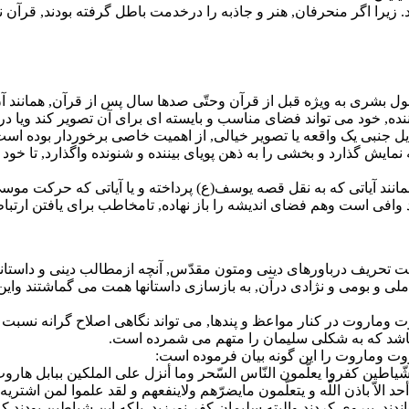
یرا اگر منحرفان, هنر و جاذبه را درخدمت باطل گرفته بودند, قرآن نیز 
 بشرى به ویژه قبل از قرآن وحتّى صدها سال پس از قرآن, همانند آ
ننده, خود مى تواند فضاى مناسب و بایسته اى براى آن تصویر کند ویا 
ایل جنبى یک واقعه یا تصویر خیالى, از اهمیت خاصى برخوردار بوده اس
 نمایش گذارد و بخشى را به ذهن پویاى بیننده و شنونده واگذارد, تا 
مانند آیاتى که به نقل قصه یوسف(ع) پرداخته و یا آیاتى که حرکت موس
افى است وهم فضاى اندیشه را باز نهاده, تامخاطب براى یافتن ارتباط,
افت تحریف درباورهاى دینى ومتون مقدّس, آنچه ازمطالب دینى و داستانه
 بومى و نژادى درآن, به بازسازى داستانها همت مى گماشتند واین چنین 
 وماروت در کنار مواعظ و پندها, مى تواند نگاهى اصلاح گرانه نسبت به 
ى باشد که به شکلى سلیمان را متهم مى شمرده است.
ّیاطین کفروا یعلّمون النّاس السّحر وما أنزل على الملکین ببابل هاروت 
د الاّ باذن اللّه و یتعلّمون مایضرّهم ولاینفعهم و لقد علموا لمن اشت
د, پیروى کردند والبته سلیمان کفر نورزید, بلکه این شیاطین بودند ک