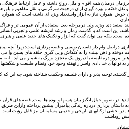
یرزمان درمیان همه اقوام و ملل, رواج داشته و عامل ارتباط فرهنگى و
ى و نقل قصّه و بهره گیرى ازآن درجهت سرگرمى یا نقل مفاهیم و باوره
ش, همواره نیاز به ابزار واستعداد ویژه اى داشته است که همواره افر
دازى
د استعدادى ویژه, ولى درمرحله بعد, استفاده از آن عمومى تر و فراگی
اشد, این است که با گذشت زمان و رشد اندیشه علمى و تجربى انسانى 
 است, بلکه مى توان گفت که ابزار و تکنیک هاى جدید علمى و هنرى, به 
ارى, دراصل وام دار داستان نویسى و قصه پردازى است; زیرا آنچه نماه
م دوخته و ذهن بیننده را به کنکاش و پى گیرى حلقه هاى پسین وا مى د
مروز درمقایسه با دیروز, یک معجزه بزرگ به شمار مى آید. البته معجزه
گر به توانهاى خدادادى واسرار نهفته وجود خود ونظام طبیعت و شگفتیه
از گذشته, توجیه پذیر و داراى فلسفه وحکمت شناخته شود. چه این که کت
بایدها در تصویر خیال انگیز بیان هستها و بوده ها است, قصه هاى قرآن
ه داستان پردازى درباره زندگى پیامبران پیشین پرداخته وازاین طریق, با
ه ها, در بخشى ازکتابهاى تاریخى و حدیثى مسلمانان نیز قابل رؤیت است
ر پیش روداشت: