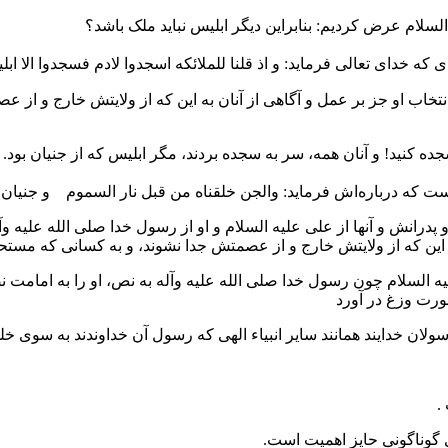
لسلام عرض کردیم: بنابراین دیگر ابلیس نباید ملک باشد؟
ی که خدای تعالی فرماید: و اذ قلنا للملائکه اسجدوا لادم فسجدوا الا ا
ن انتخاب او جز بر عمل و آگاهی از آنان به این که از ولایتش خارج و ا
ده کنید! و آنان همه، سر به سجده بردند، مگر ابلیس که از جنیان بود.
ست که درباره‌اش فرماید: والجن خلقناه من قبل نار السموم و جنیان ر
و پدرانش و آنها از علی علیه السلام و او از رسول خدا صلی الله علیه و
ه این که از ولایتش خارج و از عصمتش جدا نشوند، و به کسانی که مستحق
لیه السلام چون رسول خدا صلی الله علیه وآله به نص، او را به امامت ن
صورت وزغ در آورد
رسولان خدایند همانند سایر انبیاء الهی که رسول آن خداوندند به سوی خلق
.
 گوناگونى حایز اهمیت است.