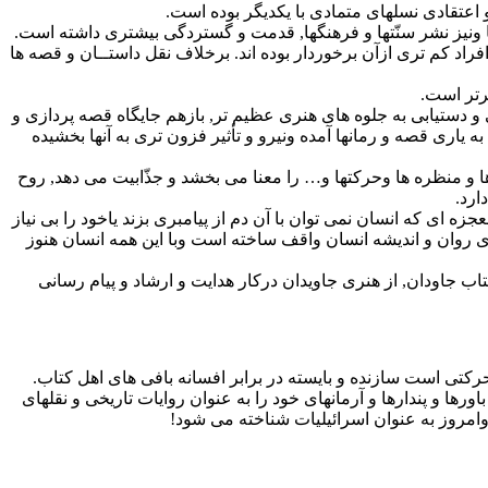
 اعتقادى نسلهاى متمادى با یکدیگر بوده است.
ا ونیز نشر سنّتها و فرهنگها, قدمت و گستردگى بیشترى داشته است.
اد کم ترى ازآن برخوردار بوده اند. برخلاف نقل داستــان و قصه ها
رتر است.
و دستیابى به جلوه هاى هنرى عظیم تر, بازهم جایگاه قصه پردازى و
یارى قصه و رمانها آمده ونیرو و تأثیر فزون ترى به آنها بخشیده
ا و منظره ها وحرکتها و… را معنا مى بخشد و جذّابیت مى دهد, روح
ارد.
 اى که انسان نمى توان با آن دم از پیامبرى بزند یاخود را بى نیاز
اى روان و اندیشه انسان واقف ساخته است وبا این همه انسان هنوز
اب جاودان, از هنرى جاویدان درکار هدایت و ارشاد و پیام رسانى
 حرکتى است سازنده و بایسته در برابر افسانه بافى هاى اهل کتاب.
ورها و پندارها و آرمانهاى خود را به عنوان روایات تاریخى و نقلهاى
 وامروز به عنوان اسرائیلیات شناخته مى شود!