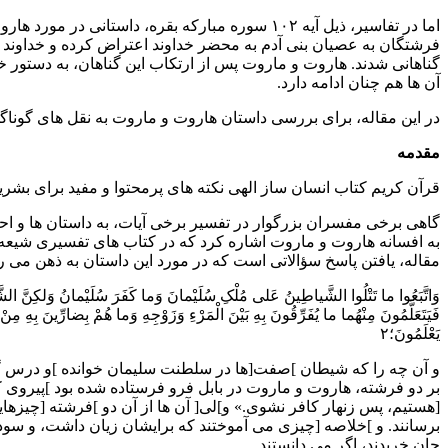
اما در تفاسیر، ذیل آیه ۱۰۲ سوره مبارکه بقره، 
فرشتگان به عصیان بنى آدم به محضر خداوند اعتراض کرده و خداوند به
گناهانى شدند. هاروت و ماروت پس از ارتکاب این گناهان، به دستور خدا
آن ها هم چنان ادامه دارد.
در این مقاله، براى بررسى داستان هاروت و ماروت به نقل هاى گوناگ
مقدمه
قرآن کریم کتاب انسان ساز الهى نکته هاى پرمحتوا و مفید براى بشری
گاهى برخى مفسران بزرگوار در تفسیر برخى آیات، به داستان ها و احاد
مقاله، یافتن پاسخ سؤالاتى است که در مورد این داستان به ذهن مى
وَاتَّبَعُوا ما تَتْلُوا الشَّیاطِینُ عَلى مُلْکِ سُلَیْمانَ وَما کَفَرَ سُلَیْمانُ وَلکِنَّ الشَّی
فَیَتَعَلَّمُونَ مِنْهُما ما یُفَرِّقُونَ بِهِ بَیْنَ الْمَرْءِ وَزَوْجِهِ وَما هُمْ بِضارِّینَ بِهِ مِنْ
یَعْلَمُونَ؛۲
و آن چه را که شیطان ]صفت[ها در سلطنت سلیمان خوانده ]و درس گرفته
بر دو فرشته، هاروت و ماروت در بابل فرو فرستاده شده بود ]پیروى کرد
[هستیم، پس زنهار کافر نشوى.» و]لى[ آن ها از آن دو ]فرشته [چیزها
برسانند. و ]خلاصه [چیزى مى آموختند که برایشان زیان داشت، و سودى ب
جان خریدند، اگر مى دانستند.