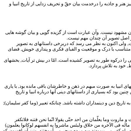
هنر و جاذبه را درخدمت بیان حقّ و تحریف زدایى از تاریخ انبیا و
ن مشهود نیست. وآن عبارت است از گزیده گویى و بیان گوشه هایى
در اصل تصویر آن چندان مهم نیست.
ت, ولى اکنون به نظر مى رسد که دربرخى داستانهاى به تصویر
خود متناسب با درک و موقعیت و الفباى فکرى و پندارى خویش, فضاى
ى را درکوه طور به تصویر کشیده است. امّا در بیش تر آیات, بخشهاى
 خود به تلاش پردازد.
اى انبیا به صورت مبهم در ذهن و خاطرشان باقى مانده بود, با یارى
بود که بسیارى از داستانهاى دینى آنها درباره انبیا و تاریخ
تاریخ دین و دینمداران داشته باشد, چنانکه تعبیر (وما کفر سلیمان);
و ماروت وما یعلّمان من احد حتّى یقولا انّما نحن فتنه فلاتکفر
ریه ماله فى الآخره من خلاق ولبئس ماشروا به انفسهم لوکانوا یعلمون)
ه راه کفر مى پیمودند وبه مردم سحر مى آموختند, ونیز آن افسون که