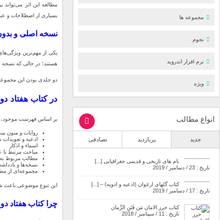
مطالعه این اثر می‌تواند
بسیاری از اصطلاحات و عب
مجموعه ها
نسخه اصلی و بدون
نجوم
یکی از مهم‌ترین ویژگی‌ها
نرم افزار اندروید
هستند؛ در حالی که نسخه م
دو جلدی بودن این مجموعه 
ویژه
در کتاب هفتاد دو
انواع مطالب
بر اساس فهرست موجود، این
روایات و متون م
ادعیه و تعویذات 
جدید
پربازدید
تصادفی
اسماء و اذکار
مباحث مرتبط با عل
مطالب مربوط به 
نام های تاریخی و قدیمی جغرافیایی [...]
نسخه‌ها و یادداش
تاریخ : 23 / دسامبر / 2019
مجموعه‌ای از مط
کتاب گلهای ارغوان (ادعیه و ادویه) – [...]
این تنوع موضوعی باعث شده 
تاریخ : 17 / دسامبر / 2019
چرا کتاب هفتاد دو
کتاب حرز الامان مَن فَتَنِ الزَّمان
تاریخ : 11 / سپتامبر / 2018