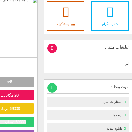
کانال تلگرام
پیج اینستاگرام
تبلیغات متنی
این
pdf
موضوعات
20 مگابایت
باستان شناسی
69000 تومان
ترفندها
69000 تومان – خرید
دانلود مقاله