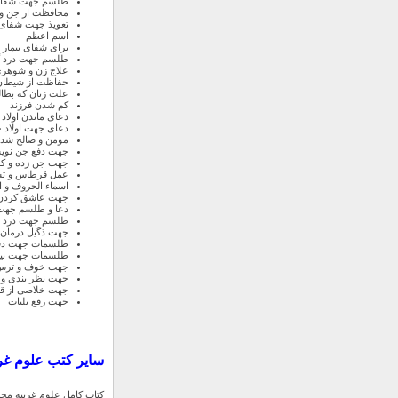
طلسم جهت شفای 
محافظت از جن و
تعویذ جهت شفای ب
اسم اعظم
برای شفای بیمار
طلسم جهت درد گر
علاج زن و شوهر
حفاظت از شیطان
علت زنان که بطال
کم شدن فرزند
دعای ماندن اولاد
دعای جهت اولاد چ
مومن و صالح شد
جهت دفع جن نویسد 
جهت جن زده و ک
عمل قرطاس و ت
اسماء الحروف و 
جهت عاشق کردن 
دعا و طلسم جهت 
طلسم جهت درد سر
جهت ذگیل درمان 
طلسمات جهت دفع
طلسمات جهت پیدا
جهت خوف و ترس ا
جهت نظر بندی و
جهت خلاصی از ق
جهت رفع بلیات
سایر کتب علوم غریب
کتاب کامل علوم غریبه مجر