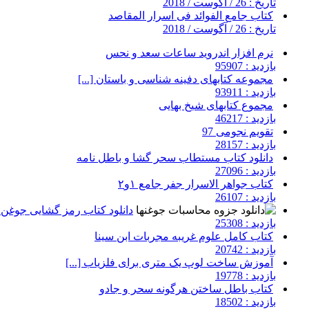
تاریخ : 26 / آگوست / 2018
کتاب جامع الفوائد فی اسرار المقاصد
تاریخ : 26 / آگوست / 2018
نرم افزار اندروید ساعات سعد و نحس
بازدید : 95907
مجموعه کتابهای دفینه شناسی و باستان [...]
بازدید : 93911
مجموع کتابهای شیخ بهایی
بازدید : 46217
تقویم نجومی 97
بازدید : 28157
دانلود کتاب مستطاب سحر گشا و باطل نامه
بازدید : 27096
کتاب جواهر الاسرار جفر جامع ۱و۲
بازدید : 26107
دانلود کتاب رمز گشایی جوغن ه
بازدید : 25308
کتاب کامل علوم غریبه مجربات ابن سینا
بازدید : 20742
آموزش ساخت لوپ یک متری برای فلزیاب [...]
بازدید : 19778
کتاب باطل ساختن هرگونه سحر و جادو
بازدید : 18502