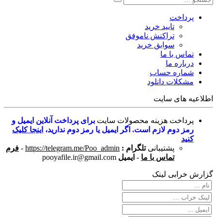
پرداخت
تایید خرید
تراکنش ناموفق
سوابق خرید
تماس با ما
درباره ما
شماره حساب
مشکلات دانلود
اطلاعیه های سایت
پرداخت هزینه محصولات سایت
برای پرداخت آنلاین ایمیل و
رمز دوم لازم است. اگر ایمیل یا رمز دوم ندارید،
اینجا کلیک
کنید
پشتیبانی
تلگرام :
https://telegram.me/Poo_admin
-
فرم
تماس با ما
-
ایمیل
pooyafile.ir@gmail.com
گزارش خرابی لینک