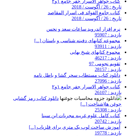
کتاب جواهر الاسرار جفر جامع ۱و۲
تاریخ : 26 / آگوست / 2018
کتاب جامع الفوائد فی اسرار المقاصد
تاریخ : 26 / آگوست / 2018
نرم افزار اندروید ساعات سعد و نحس
بازدید : 95907
مجموعه کتابهای دفینه شناسی و باستان [...]
بازدید : 93911
مجموع کتابهای شیخ بهایی
بازدید : 46217
تقویم نجومی 97
بازدید : 28157
دانلود کتاب مستطاب سحر گشا و باطل نامه
بازدید : 27096
کتاب جواهر الاسرار جفر جامع ۱و۲
بازدید : 26107
دانلود کتاب رمز گشایی
جوغن ها(شناخت [...]
بازدید : 25308
کتاب کامل علوم غریبه مجربات ابن سینا
بازدید : 20742
آموزش ساخت لوپ یک متری برای فلزیاب [...]
بازدید : 19778